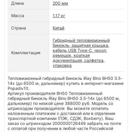
Длина
200 мм
Масса
1.17 кг
Страна
Китай
Гибридный тепловизионный
бинокль, защитная крышка,
кабель USB Type-C, чехол,
Комплектация
ремешок, краткая
документация, салфетка,
упаковка
Тепловизионный гибридный бинокль iRay Bino BH50 3.5-
14x (до 6500 м, дальномер) купить в интернет-магазине
Popadiv10.
Артикул производителя BH50 Тепловизионный
гибридный бинокль iRay Bino BH50 3.5-14x (до 6500 м,
дальномер) по низкой цене 388000 руб. Модель со
штрихкодом производителя Вы можете оплатить
наложенным платежем с доставкой или в отделении
транспортной компании (ПЭК, СДЭК, Boxberry). Ваш
заказ со штрихкодом 2000000126449 забрать на почте
с оплатой при получении в любой части Российской