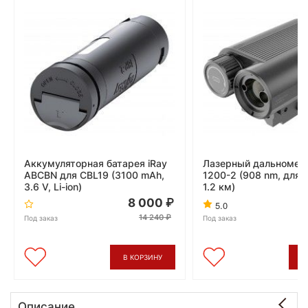
Аккумуляторная батарея iRay
Лазерный дальномер i
ABCBN для CBL19 (3100 mAh,
1200-2 (908 nm, для 
3.6 V, Li-ion)
1.2 км)
8 000
7
5.0
14 240
Под заказ
Под заказ
В КОРЗИНУ
В
Описание