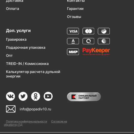
Доставка
Контакты
Оплата
Гарантии
Отзывы
Доп. услуги
Гравировка
Подарочная упаковка
Опт
TREID-IN / Комиссионка
Калькулятор расчета дульной
энергии
info@popadiv10.ru
Политика конфиденциальности
Согласие на
обработку ПД