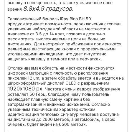
высокую освещенность, а также увеличенное поле
8.8x4.9 градусов
зрения
.
Тепловизионный бинокль iRay Bino BH 50
предусматривает возможность переключения степени
увеличения наблюдаемой области на местности в
диапазоне от 3.5 до 14 крат, позволяя детально
рассмотреть выслеживаемые цели на больших
дистанциях. Для настройки приближения применяются
рельефные выступающие кнопки с прорезиненными
утолщающими накладками, что дает интуитивно
нащупать клавишу в темноте или в перчатках.
Отслеживаемая область на местности фиксируется
цифровой матрицей с плотностью расположения
пикселей 12 um, а затем обрабатывается и выводится на
широкоформатный дисплей OLED с разрешением
1920x1080 px
. Частота смены кадров изображения
оставляет 50 Герц, благодаря чему пользователь
наблюдает плавную смену картинки без
затормаживания и видимых искажений. Согласно
указанным техническим характеристикам
идентификация тепловых сигнатур человека доступна
на дистанции до 2600 метров, а автомобиль, в свою
очередь, будет виден на 6500 метрах.