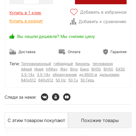
Добавить в избранное
Купить в 1 клик
Купить в кредит
Добавить к сравнению
Вы нашли дешевле? Мы снизим цену
Доставка
Оплата
Гарантия
Теги:
Тепловизионный
гибридный
бинокль
тепловизор
Айрей
Ирей
InfiRay
iRay
Bino
Бино
BH50
ВН50
БХ50
3.5-14x
3.5-14х
обнаружение
до 6500 м
дальномер
640x512
640х512
50 Hz
50 Гц
50 Герц
Следи за нами:
С этим товаром покупают
Похожие товары