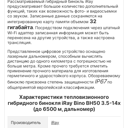
Рассматриваемый гибридный бинокль iRay
предусматривает большое количество дополнительный
функций, таких как возможность фото- и видеосъемки
со звуком. Записанные данные сохраняются на
32
интегрированную карту памяти объемом
гигабайта
. Посредством подключения через штатный
Wi-Fi адаптер записанная информация может быть
перенесена на другие устройства, а также настроена
трансляция.
Представленное цифровое устройство оснащено
лазерным дальномером, способным вычислять
дистанцию до одного километра с погрешностью не
больше метра. Кроме прочего требуется отметить
применение прочного материала для изготовления
герметичного и ударостойкого корпуса. Обозреваемому
IP67
биноклю присвоена степень защищенности
по
общепринятой европейской классификации.
Характеристики тепловизионного
гибридного бинокля iRay Bino BH50 3.5-14x
(до 6500 м, дальномер)
Производитель
iRay