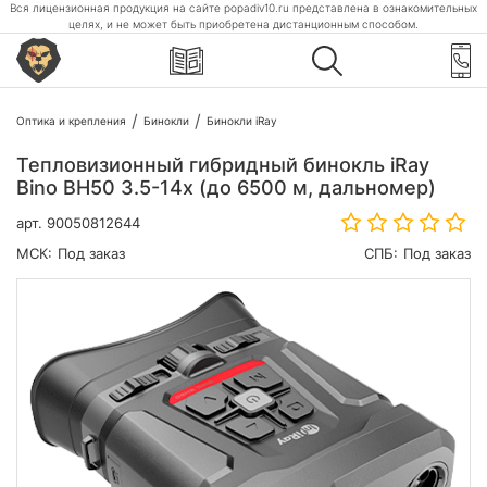
Вся лицензионная продукция на сайте popadiv10.ru представлена в ознакомительных
целях, и не может быть приобретена дистанционным способом.
Оптика и крепления
Бинокли
Бинокли iRay
Тепловизионный гибридный бинокль iRay
Bino BH50 3.5-14x (до 6500 м, дальномер)
арт.
90050812644
МСК:
Под заказ
СПБ:
Под заказ