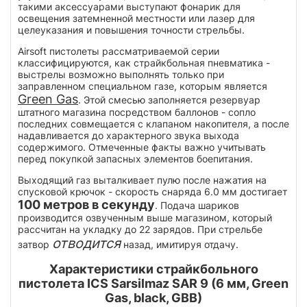
такими аксессуарами выступают фонарик для
освещения затемненной местности или лазер для
целеуказания и повышения точности стрельбы.
Airsoft пистолеты рассматриваемой серии
классифицируются, как страйкбольная пневматика -
выстрелы возможно выполнять только при
заправленном специальном газе, которым является
Green Gas
. Этой смесью заполняется резервуар
штатного магазина посредством баллонов - сопло
последних совмещается с клапаном накопителя, а после
надавливается до характерного звука выхода
содержимого. Отмеченные факты важно учитывать
перед покупкой запасных элементов боепитания.
Выходящий газ выталкивает пулю после нажатия на
спусковой крючок - скорость снаряда 6.0 мм достигает
100 метров в секунду
. Подача шариков
производится озвученным выше магазином, который
рассчитан на укладку до 22 зарядов. При стрельбе
отводится
затвор
назад, имитируя отдачу.
Характеристики страйкбольного
пистолета ICS Sarsilmaz SAR 9 (6 мм, Green
Gas, black, GBB)