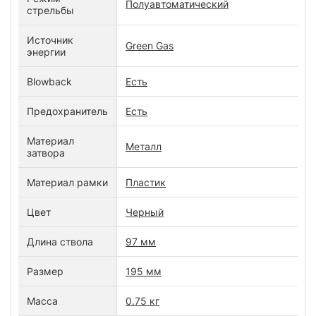
Полуавтоматический
стрельбы
Источник
Green Gas
энергии
Blowback
Есть
Предохранитель
Есть
Материал
Металл
затвора
Материал рамки
Пластик
Цвет
Черный
Длина ствола
97 мм
Размер
195 мм
Масса
0.75 кг