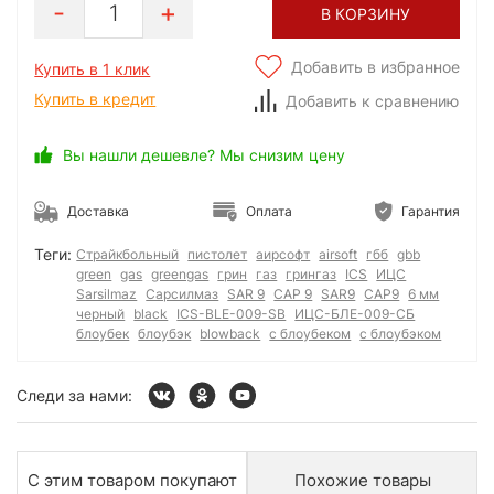
1
В КОРЗИНУ
Добавить в избранное
Купить в 1 клик
Купить в кредит
Добавить к сравнению
Вы нашли дешевле? Мы снизим цену
Доставка
Оплата
Гарантия
Теги:
Страйкбольный
пистолет
аирсофт
airsoft
гбб
gbb
green
gas
greengas
грин
газ
грингаз
ICS
ИЦС
Sarsilmaz
Сарсилмаз
SAR 9
САР 9
SAR9
САР9
6 мм
черный
black
ICS-BLE-009-SB
ИЦС-БЛЕ-009-СБ
блоубек
блоубэк
blowback
с блоубеком
с блоубэком
Следи за нами:
С этим товаром покупают
Похожие товары