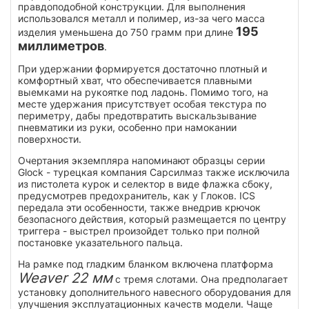
правдоподобной конструкции. Для выполнения
использовался металл и полимер, из-за чего масса
195
изделия уменьшена до 750 грамм при длине
миллиметров
.
При удержании формируется достаточно плотный и
комфортный хват, что обеспечивается плавными
выемками на рукоятке под ладонь. Помимо того, на
месте удержания присутствует особая текстура по
периметру, дабы предотвратить выскальзывание
пневматики из руки, особенно при намокании
поверхности.
Очертания экземпляра напоминают образцы серии
Glock - турецкая компания Сарсилмаз также исключила
из пистолета курок и селектор в виде флажка сбоку,
предусмотрев предохранитель, как у Глоков. ICS
передала эти особенности, также внедрив крючок
безопасного действия, который размещается по центру
триггера - выстрел произойдет только при полной
постановке указательного пальца.
На рамке под гладким бланком включена платформа
Weaver 22 мм
с тремя слотами. Она предполагает
установку дополнительного навесного оборудования для
улучшения эксплуатационных качеств модели. Чаще