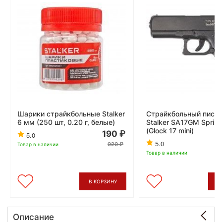
Шарики страйкбольные Stalker
Страйкбольный пист
6 мм (250 шт, 0.20 г, белые)
Stalker SA17GM Sprin
(Glock 17 mini)
190
5.0
5.0
920
Товар в наличии
Товар в наличии
В КОРЗИНУ
В
Описание