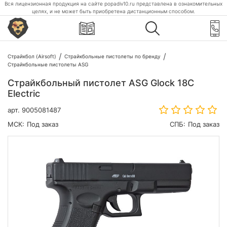
Вся лицензионная продукция на сайте popadiv10.ru представлена в ознакомительных
целях, и не может быть приобретена дистанционным способом.
Страйкбол (Airsoft)
Страйкбольные пистолеты по бренду
Страйкбольные пистолеты ASG
Страйкбольный пистолет ASG Glock 18C
Electric
арт.
9005081487
МСК:
Под заказ
СПБ:
Под заказ