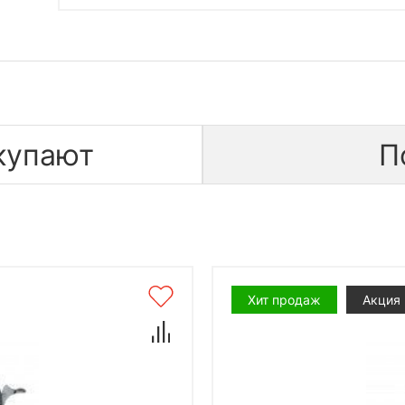
купают
П
Хит продаж
Акция