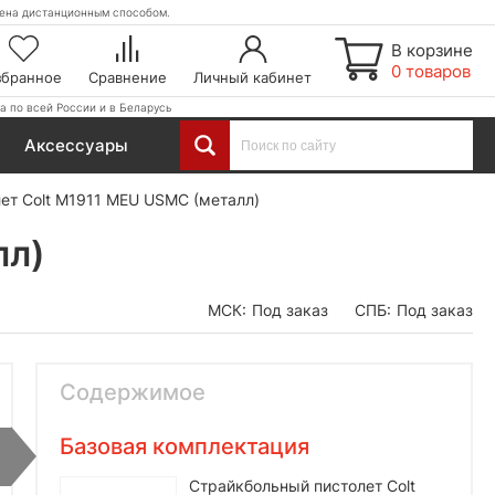
етена дистанционным способом.
В корзине
0 товаров
збранное
Сравнение
Личный кабинет
а по всей России и в Беларусь
Аксессуары
ет Colt M1911 MEU USMC (металл)
лл)
МСК:
Под заказ
СПБ:
Под заказ
Содержимое
Базовая комплектация
Страйкбольный пистолет Colt