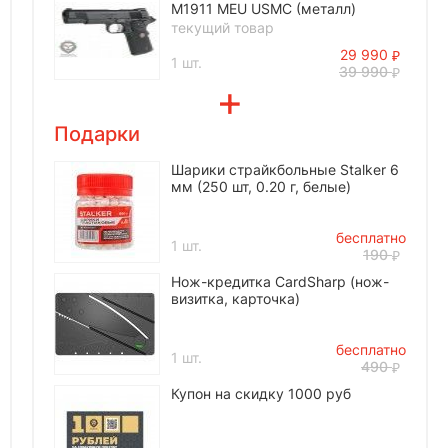
M1911 MEU USMC (металл)
текущий товар
29 990
1 шт.
39 990
Подарки
Шарики страйкбольные Stalker 6
мм (250 шт, 0.20 г, белые)
бесплатно
1 шт.
190
Нож-кредитка CardSharp (нож-
визитка, карточка)
бесплатно
1 шт.
490
Купон на скидку 1000 руб