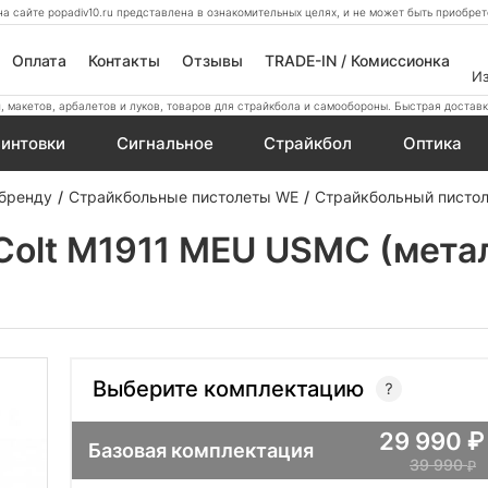
а сайте popadiv10.ru представлена в ознакомительных целях, и не может быть приобр
Оплата
Контакты
Отзывы
TRADE-IN / Комиссионка
И
 макетов, арбалетов и луков, товаров для страйкбола и самообороны. Быстрая доставк
интовки
Сигнальное
Страйкбол
Оптика
 бренду
Страйкбольные пистолеты WE
Страйкбольный пистол
Colt M1911 MEU USMC (мета
Выберите комплектацию
29 990
Базовая комплектация
39 990