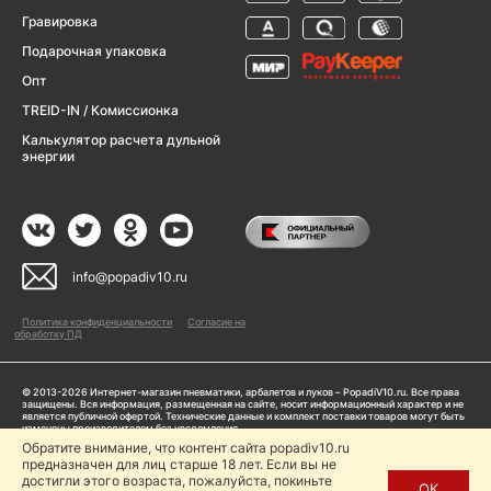
Гравировка
Подарочная упаковка
Опт
TREID-IN / Комиссионка
Калькулятор расчета дульной
энергии
info@popadiv10.ru
Политика конфиденциальности
Согласие на
обработку ПД
© 2013-2026 Интернет-магазин пневматики, арбалетов и луков – PopadiV10.ru. Все права
защищены. Вся информация, размещенная на сайте, носит информационный характер и не
является публичной офертой. Технические данные и комплект поставки товаров могут быть
изменены производителем без уведомления
ИП Жарук Александр Сергеевич, ОГРНИП: 314504704200042
Обратите внимание, что контент сайта popadiv10.ru
Пользуясь сайтом Popadiv10.ru, пользователь автоматически соглашается с условиями,
предназначен для лиц старше 18 лет. Если вы не
прописанными в
Политике конфиденциальности
достигли этого возраста, пожалуйста, покиньте
ОК