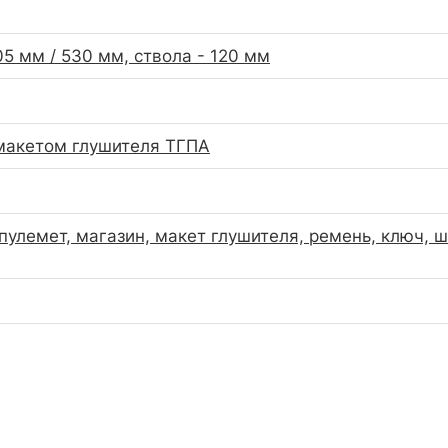
05 мм / 530 мм, ствола - 120 мм
макетом глушителя ТГПА
пулемет, магазин, макет глушителя, ремень, ключ, ш