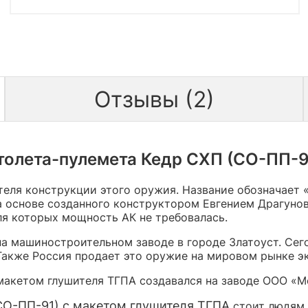
Отзывы (2)
олета-пулемета Кедр СХП (СО-ПП-9
ателя конструкции этого оружия. Название обозначает
на основе созданного конструктором Евгением Драгуно
ля которых мощность АК не требовалась.
на машиностроительном заводе в городе Златоуст. Сег
Также Россия продает это оружие на мировом рынке э
макетом глушителя ТГПА создавался на заводе ООО «М
СО-ПП-91) с макетом глушителя ТГПА
стоит людям,