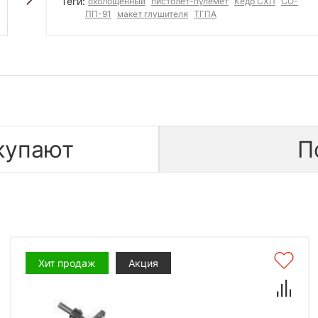
Теги:
охолощенный
пистолет-пулемет
Кедр СХП
СО-
ПП-91
макет глушителя
ТГПА
купают
П
Хит продаж
Акция