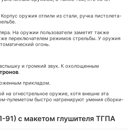
 Корпус оружия отлили из стали, ручка пистолета-
рельбе.
ляра. На оружии пользователи заметят также
кже переключателем режимов стрельбы. У оружия
втоматический огонь.
вспышку и громкий звук. К охолощенным
атронов
.
зложенным прикладом.
й на огнестрельное оружие, хотя внешне эта
том-пулеметом быстро натренируют умения сборки-
-91) с макетом глушителя ТГПА