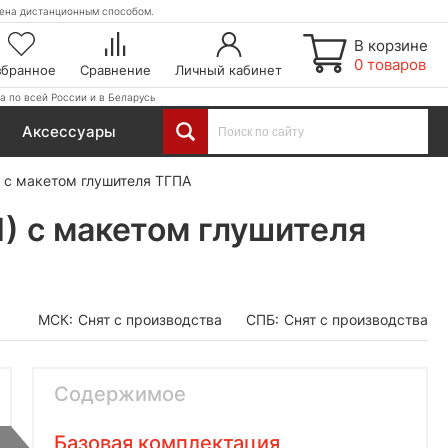
етена дистанционным способом.
В корзине
0 товаров
збранное
Сравнение
Личный кабинет
а по всей России и в Беларусь
Аксессуары
 с макетом глушителя ТГПА
) с макетом глушителя
МСК:
Снят с производства
СПБ:
Снят с производства
Содержимое
Базовая комплектация