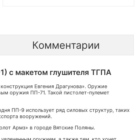
Комментарии
1) с макетом глушителя ТГПА
 «конструкция Евгения Драгунова». Оружие
вым оружия ПП-71. Такой пистолет-пулемет
одня ПП-9 использует ряд силовых структур, таких
кспорта вооружений.
олот Армз» в городе Вятские Поляны.
 увлеченным оружием, а также тем, кто хочет