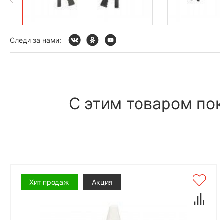
Следи за нами:
С этим товаром по
Хит продаж
Акция