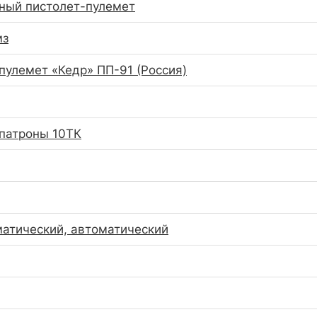
ный пистолет-пулемет
мз
пулемет «Кедр» ПП-91 (Россия)
патроны 10ТК
атический, автоматический