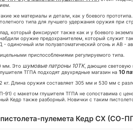
ием.
акие же материалы и детали, как у боевого прототипа.
столетного типа для лучшего удержания оружия при ст
лад, который фиксируют также как и у боевого экземп
набдили оружие предохранителем, который служит та
Д - одиночный или полуавтоматический огонь и АВ - а
рицельными приспособлениями регулируемого типа.
шумовые патроны 10ТК
0 мм. Это
, дающие световую 
10 п
глушителя ТГПА подходят двухрядные магазин на
82 кг. Длина оружия составляет 305 мм и 530 мм с ра
-91) с макетом глушителя ТГПА не сопоставима с цено
нный Кедр также разборный. Новички с таким пистоле
пистолета-пулемета Кедр СХ (СО-ПП