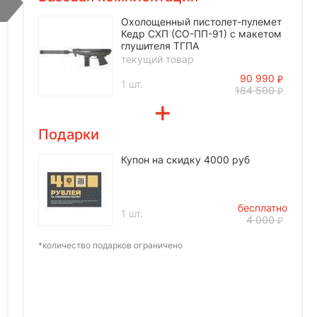
Охолощенный пистолет-пулемет
Кедр СХП (СО-ПП-91) с макетом
глушителя ТГПА
текущий товар
90 990
1 шт.
184 500
Подарки
Купон на скидку 4000 руб
бесплатно
1 шт.
4 000
*количество подарков ограничено