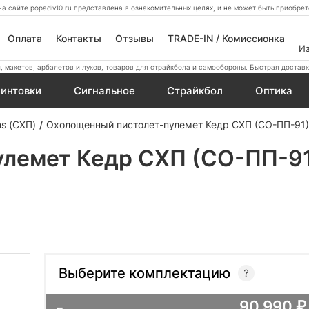
а сайте popadiv10.ru представлена в ознакомительных целях, и не может быть приобр
Оплата
Контакты
Отзывы
TRADE-IN / Комиссионка
И
 макетов, арбалетов и луков, товаров для страйкбола и самообороны. Быстрая доставк
интовки
Сигнальное
Страйкбол
Оптика
s (СХП)
Охолощенный пистолет-пулемет Кедр СХП (СО-ПП-91)
лемет Кедр СХП (СО-ПП-91
Выберите комплектацию
90 990