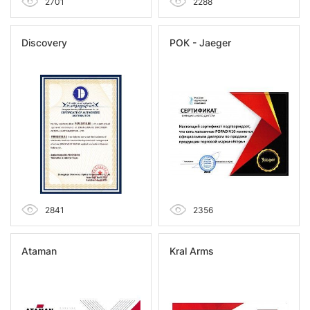
2701
2288
Discovery
РОК - Jaeger
2841
2356
Ataman
Kral Arms