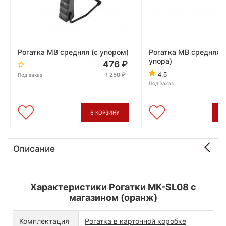
Рогатка MB средняя (с упором)
Рогатка MB средняя (
упора)
476
4.5
1 250
Под заказ
Под заказ
В КОРЗИНУ
В
Описание
Характеристики Рогатки MK-SL08 с
магазином (оранж)
Комплектация
Рогатка в картонной коробке