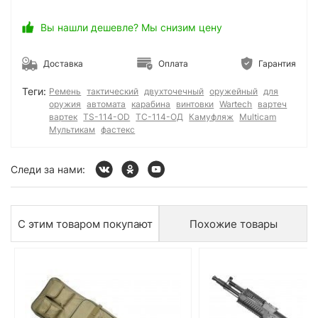
Вы нашли дешевле? Мы снизим цену
Доставка
Оплата
Гарантия
Теги:
Ремень
тактический
двухточечный
оружейный
для
оружия
автомата
карабина
винтовки
Wartech
вартеч
вартек
TS-114-OD
ТС-114-ОД
Камуфляж
Multicam
Мультикам
фастекс
Следи за нами:
С этим товаром покупают
Похожие товары