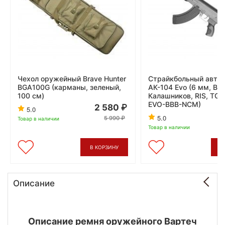
Чехол оружейный Brave Hunter
Страйкбольный авто
BGA100G (карманы, зеленый,
АК-104 Evo (6 мм, Bl
100 см)
Калашников, RIS, TGK
EVO-BBB-NCM)
2 580
5.0
5.0
5 990
Товар в наличии
Товар в наличии
В КОРЗИНУ
В
Описание
Описание ремня оружейного Вартеч