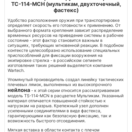
ТС-114-МСН (мультикам, двухточечный,
фастекс)
Удобство расположения оружия при транспортировке
определяет скорость его готовности к применению. От
выбранного формата крепления зависит распределение
временных ресурсов на приведение системы в рабочее
состояние - этот фактор становится важным в
ситуациях, требующих мгновенной реакции. В подобном
контексте целесообразно использование специальных
приспособлений для фиксации вооружения на
экипировке стрелка - в российском сегменте
изготовления таких решений выделяется компания
Wartech.
Упомянутый производитель создал линейку тактических
плечевых лямок, выполненных из высокопрочного
нейлона
- к этой серии относится рассматриваемая
модель TS-114-MCN в расцветке Мультикам. Указанный
материал отличается повышенной стойкостью к
нагрузкам на разрыв. Крепежный узел дополнен
усиленными соединителями в виде фастекса,
гарантирующими как безопасную фиксацию, так и
возможность быстрого отсоединения.
Мягкая вставка в области контакта с плечом