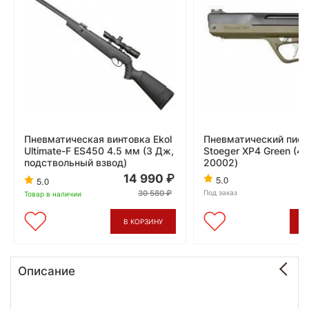
Пневматическая винтовка Ekol
Пневматический пист
Ultimate-F ES450 4.5 мм (3 Дж,
Stoeger XP4 Green (4.
подствольный взвод)
20002)
14 990
5.0
5.0
30 580
Под заказ
Товар в наличии
В КОРЗИНУ
В
Описание