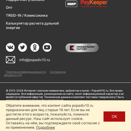
Опт
TREID-IN / Комиссионка
Калькулятор расчета дульной
энергии
info@popadiv10.ru
Политика конфиденциальности
Согласие на
обработку ПД
© 2013-2026 Интернет-магазин пневматики, арбалетов и луков – PopadiV10.ru. Все права
защищены. Вся информация, размещенная на сайте, носит информационный характер и не
является публичной офертой. Технические данные и комплект поставки товаров могут быть
изменены производителем без уведомления
ИП Жарук Александр Сергеевич, ОГРНИП: 314504704200042
Обратите внимание, что контент сайта popadiv10.ru
Пользуясь сайтом Popadiv10.ru, пользователь автоматически соглашается с условиями,
предназначен для лиц старше 18 лет. Если вы не
прописанными в
Политике конфиденциальности
достигли этого возраста, пожалуйста, покиньте
ОК
данный ресурс. Наш сайт использует cookie.
Копирование любой информации (тексты, фото, видео и др.) с сайта Popadiv10 запрещено,
за исключением наличия письменного согласия администрации сайта Popadiv10.
Оставаясь на нём, вы подтверждаете своё согласие с
их применением.
Подробнее