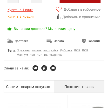
Добавить в избранное
Купить в 1 клик
Купить в кредит
Добавить к сравнению
Вы нашли дешевле? Мы снизим цену
Доставка
Оплата
Гарантия
Теги:
Пружина
точная
настройка
Дубрава
РСР
PCP
Магнум
псп
пцп
вд
ударника
Следи за нами:
С этим товаром покупают
Похожие товары