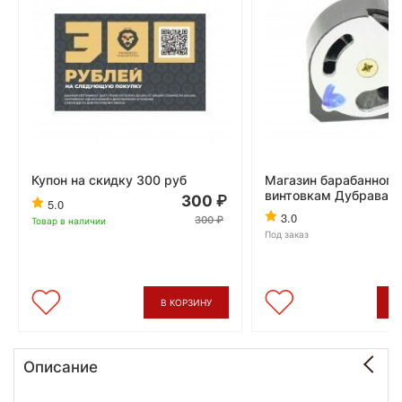
Купон на скидку 300 руб
Магазин барабанного 
винтовкам Дубрава 6
300
5.0
3.0
300
Товар в наличии
Под заказ
В КОРЗИНУ
В
Описание