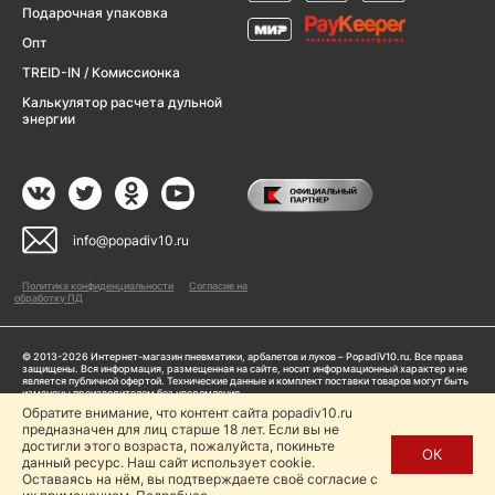
Подарочная упаковка
Опт
TREID-IN / Комиссионка
Калькулятор расчета дульной
энергии
info@popadiv10.ru
Политика конфиденциальности
Согласие на
обработку ПД
© 2013-2026 Интернет-магазин пневматики, арбалетов и луков – PopadiV10.ru. Все права
защищены. Вся информация, размещенная на сайте, носит информационный характер и не
является публичной офертой. Технические данные и комплект поставки товаров могут быть
изменены производителем без уведомления
ИП Жарук Александр Сергеевич, ОГРНИП: 314504704200042
Обратите внимание, что контент сайта popadiv10.ru
предназначен для лиц старше 18 лет. Если вы не
Пользуясь сайтом Popadiv10.ru, пользователь автоматически соглашается с условиями,
прописанными в
Политике конфиденциальности
достигли этого возраста, пожалуйста, покиньте
ОК
данный ресурс. Наш сайт использует cookie.
Копирование любой информации (тексты, фото, видео и др.) с сайта Popadiv10 запрещено,
за исключением наличия письменного согласия администрации сайта Popadiv10.
Оставаясь на нём, вы подтверждаете своё согласие с