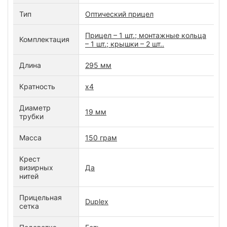
Тип
Оптический прицел
Прицел – 1 шт.; монтажные кольца
Комплектация
– 1 шт.; крышки – 2 шт..
Длина
295 мм
Кратность
х4
Диаметр
19 мм
трубки
Масса
150 грам
Крест
визирных
Да
нитей
Прицельная
Duplex
сетка