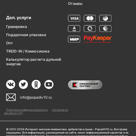
Отзывы
Доп. услуги
Гравировка
Подарочная упаковка
Опт
TREID-IN / Комиссионка
Калькулятор расчета дульной
энергии
info@popadiv10.ru
Политика конфиденциальности
Согласие на
обработку ПД
© 2013-2026 Интернет-магазин пневматики, арбалетов и луков – PopadiV10.ru. Все права
защищены. Вся информация, размещенная на сайте, носит информационный характер и не
является публичной офертой. Технические данные и комплект поставки товаров могут быть