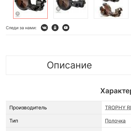
Следи за нами:
Описание
Характер
Производитель
TROPHY R
Тип
Полочка