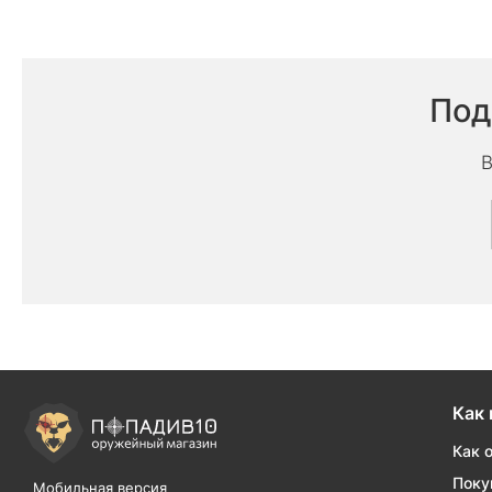
Под
В
Как 
Как 
Поку
Мобильная версия