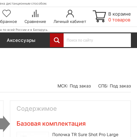
етена дистанционным способом.
В корзине
0 товаров
збранное
Сравнение
Личный кабинет
а по всей России и в Беларусь
Аксессуары
МСК:
Под заказ
СПБ:
Под заказ
Содержимое
Базовая комплектация
Полочка TR Sure Shot Pro Large