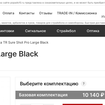
а сайте popadiv10.ru представлена в ознакомительных целях, и не может быть приобр
Оплата
Контакты
Отзывы
TRADE-IN / Комиссионка
И
 макетов, арбалетов и луков, товаров для страйкбола и самообороны. Быстрая доставк
интовки
Сигнальное
Страйкбол
Оптика
а TR Sure Shot Pro Large Black
arge Black
Выберите комплектацию
10 140
Базовая комплектация