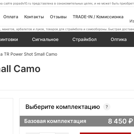
а сайте popadiv10.ru представлена в ознакомительных целях, и не может быть приобр
Оплата
Контакты
Отзывы
TRADE-IN / Комиссионка
И
 макетов, арбалетов и луков, товаров для страйкбола и самообороны. Быстрая доставк
интовки
Сигнальное
Страйкбол
Оптика
а TR Power Shot Small Camo
all Camo
Выберите комплектацию
8 450
Базовая комплектация