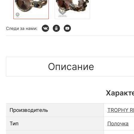
Следи за нами:
Описание
Характ
Производитель
TROPHY R
Тип
Полочка