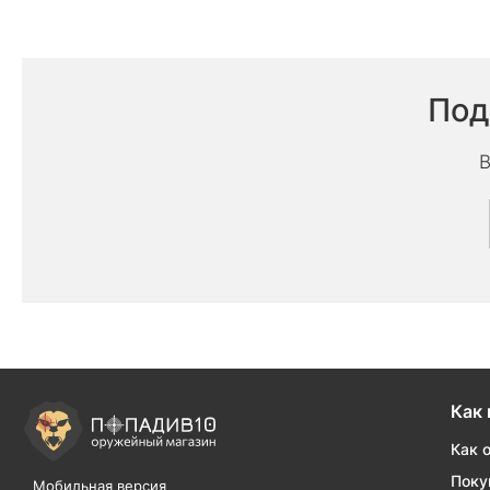
Под
В
Как 
Как 
Поку
Мобильная версия