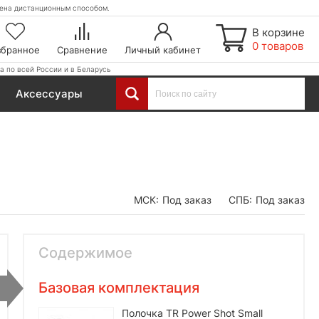
етена дистанционным способом.
В корзине
0 товаров
збранное
Сравнение
Личный кабинет
а по всей России и в Беларусь
Аксессуары
МСК:
Под заказ
СПБ:
Под заказ
Содержимое
Базовая комплектация
Полочка TR Power Shot Small