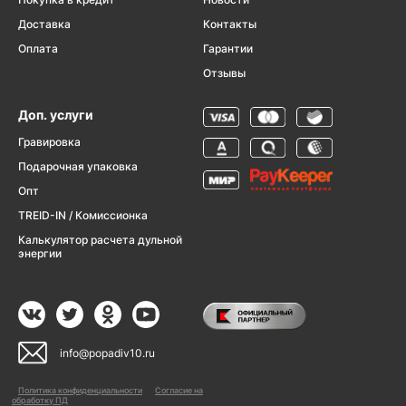
Доставка
Контакты
Оплата
Гарантии
Отзывы
Доп. услуги
Гравировка
Подарочная упаковка
Опт
TREID-IN / Комиссионка
Калькулятор расчета дульной
энергии
info@popadiv10.ru
Политика конфиденциальности
Согласие на
обработку ПД