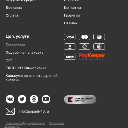
Доставка
Контакты
Оплата
Гарантии
Отзывы
Доп. услуги
Гравировка
Подарочная упаковка
Опт
TREID-IN / Комиссионка
Калькулятор расчета дульной
энергии
info@popadiv10.ru
Политика конфиденциальности
Согласие на
обработку ПД