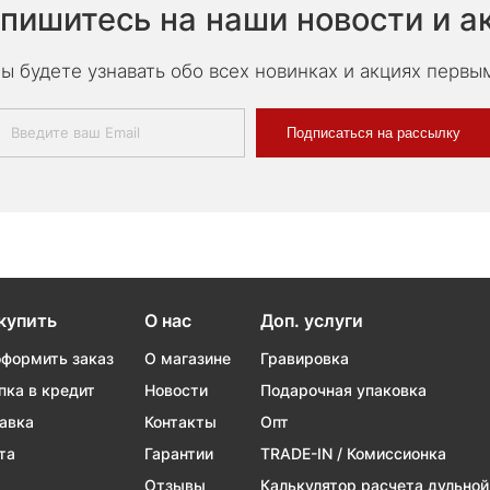
пишитесь на наши новости и а
ы будете узнавать обо всех новинках и акциях первы
Подписаться на рассылку
купить
О нас
Доп. услуги
оформить заказ
О магазине
Гравировка
пка в кредит
Новости
Подарочная упаковка
авка
Контакты
Опт
та
Гарантии
TRADE-IN / Комиссионка
Отзывы
Калькулятор расчета дульной