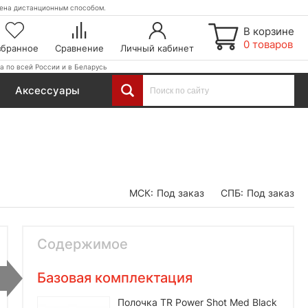
етена дистанционным способом.
В корзине
0 товаров
збранное
Сравнение
Личный кабинет
а по всей России и в Беларусь
Аксессуары
МСК:
Под заказ
СПБ:
Под заказ
Содержимое
Базовая комплектация
Полочка TR Power Shot Med Black