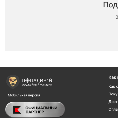
Под
В
Как 
Как 
Поку
Мобильная версия
Дост
Опла