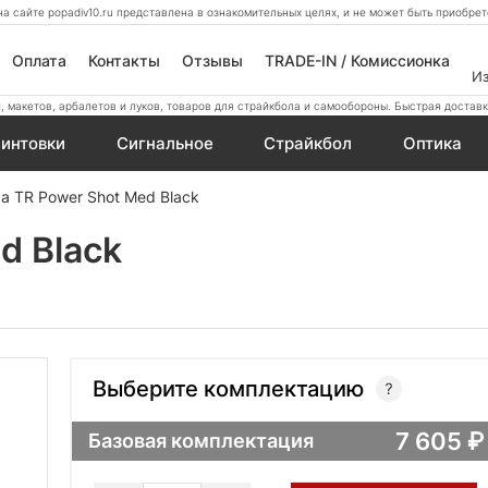
а сайте popadiv10.ru представлена в ознакомительных целях, и не может быть приобр
Оплата
Контакты
Отзывы
TRADE-IN / Комиссионка
И
 макетов, арбалетов и луков, товаров для страйкбола и самообороны. Быстрая доставк
интовки
Сигнальное
Страйкбол
Оптика
а TR Power Shot Med Black
d Black
Выберите комплектацию
7 605
Базовая комплектация