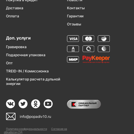
Доставка
Контакты
Оплата
Гарантии
Отзывы
Доп. услуги
Гравировка
Подарочная упаковка
Опт
TREID-IN / Комиссионка
Калькулятор расчета дульной
энергии
info@popadiv10.ru
Политика конфиденциальности
Согласие на
обработку ПД