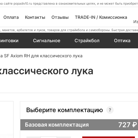
а сайте popadiv10.ru представлена в ознакомительных целях, и не может быть приобр
Оплата
Контакты
Отзывы
TRADE-IN / Комиссионка
И
 макетов, арбалетов и луков, товаров для страйкбола и самообороны. Быстрая доставк
интовки
Сигнальное
Страйкбол
Оптика
а SF Axiom RH для классического лука
классического лука
Выберите комплектацию
727
Базовая комплектация