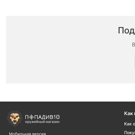
Под
В
Как 
Как 
Поку
Мобильная версия