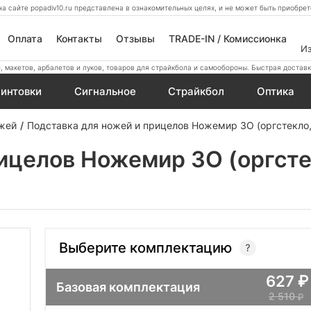
а сайте popadiv10.ru представлена в ознакомительных целях, и не может быть приобр
Оплата
Контакты
Отзывы
TRADE-IN / Комиссионка
И
 макетов, арбалетов и луков, товаров для страйкбола и самообороны. Быстрая доставк
интовки
Сигнальное
Страйкбол
Оптика
ожей
Подставка для ножей и прицелов Ножемир 3О (оргстекло,
ицелов Ножемир 3О (оргсте
Выберите комплектацию
627
Базовая комплектация
2 510