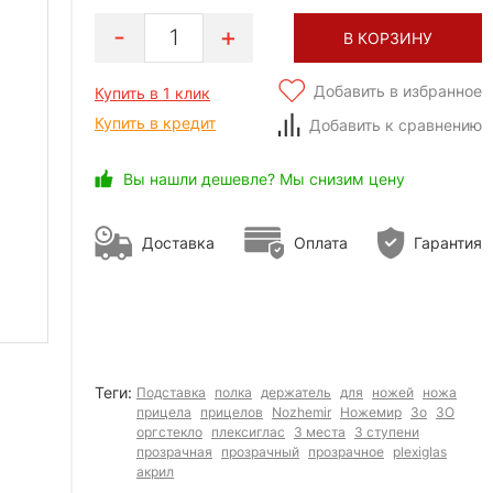
1
В КОРЗИНУ
Добавить в избранное
Купить в 1 клик
Купить в кредит
Добавить к сравнению
Вы нашли дешевле? Мы снизим цену
Доставка
Оплата
Гарантия
Теги:
Подставка
полка
держатель
для
ножей
ножа
прицела
прицелов
Nozhemir
Ножемир
3o
3О
оргстекло
плексиглас
3 места
3 ступени
прозрачная
прозрачный
прозрачное
plexiglas
акрил