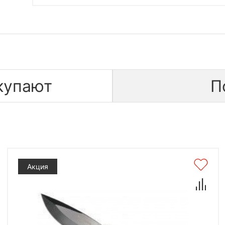
купают
П
Акция