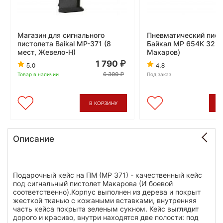
Магазин для сигнального
Пневматический пист
пистолета Baikal МР-371 (8
Байкал МР 654К 32 (
мест, Жевело-Н)
Макаров)
1 790
2
5.0
4.8
6 300
Товар в наличии
Под заказ
В КОРЗИНУ
В
Описание
Подарочный кейс на ПМ (МР 371) - качественный кейс
под сигнальный пистолет Макарова (И боевой
соответственно).Корпус выполнен из дерева и покрыт
жесткой тканью с кожаными вставками, внутренняя
часть кейса покрыта зеленым сукном. Кейс выглядит
дорого и красиво, внутри находятся две полости: под