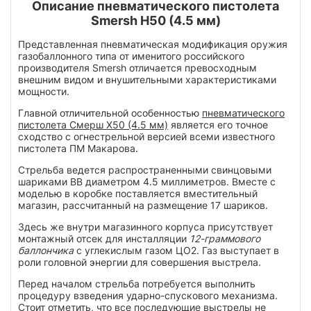
Описание пневматического пистолета
Smersh H50 (4.5 мм)
Представленная пневматическая модификация оружия
газобаллонного типа от именитого российского
производителя Smersh отличается превосходным
внешним видом и внушительными характеристиками
мощности.
Главной отличительной особенностью
пневматического
пистолета Смерш Х50 (4.5 мм)
является его точное
сходство с огнестрельной версией всеми известного
пистолета ПМ Макарова.
Стрельба ведется распространенными свинцовыми
шариками BB диаметром 4.5 миллиметров. Вместе с
моделью в коробке поставляется вместительный
магазин, рассчитанный на размещение 17 шариков.
Здесь же внутри магазинного корпуса присутствует
монтажный отсек для инсталляции
12-граммового
баллончика
с углекислым газом ЦО2. Газ выступает в
роли головной энергии для совершения выстрела.
Перед началом стрельба потребуется выполнить
процедуру взведения ударно-спускового механизма.
Стоит отметить, что все последующие выстрелы не