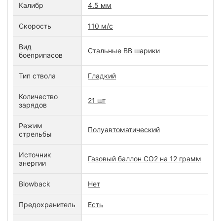
Калибр
4.5 мм
Скорость
110 м/с
Вид
Стальные BB шарики
боеприпасов
Тип ствола
Гладкий
Количество
21 шт
зарядов
Режим
Полуавтоматический
стрельбы
Источник
Газовый баллон CO2 на 12 грамм
энергии
Blowback
Нет
Предохранитель
Есть