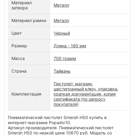
Материал
Металл
затвора
Материал рамки
Металл
Цвет
Черный
Размер
Длина - 160 мм
Масса
700 грамм
Страна
Тайвань
Пистолет, магазин,
шестигранный ключ, упаковка,
Комплектация
краткая документация, копия
сертификата (по запросу
покупателя)
Пневматический пистолет Smersh H50 купить в
интернет-магазине Popadiv10.
Артикул производителя Пневматический пистолет
Smersh H50 по низкой цене 10670 руб. Модель со