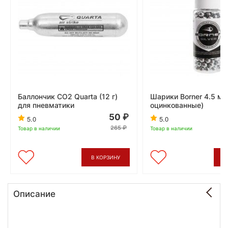
Баллончик CO2 Quarta (12 г)
Шарики Borner 4.5 мм
для пневматики
оцинкованные)
50
5.0
5.0
265
Товар в наличии
Товар в наличии
В КОРЗИНУ
В
Описание