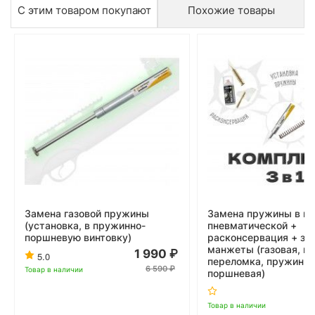
С этим товаром покупают
Похожие товары
Замена газовой пружины
Замена пружины в ви
(установка, в пружинно-
пневматической +
поршневую винтовку)
расконсервация + за
манжеты (газовая, ви
1 990
5.0
переломка, пружинно
6 590
Товар в наличии
поршневая)
Товар в наличии