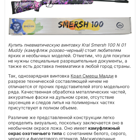
Купить пневматическую винтовку Kral Smersh 100 N 01
Muddy (камуфляж розово-черный)
стоит любителям
ярких и необычных моделей. Отметим, что для покупки
не нужны специальные разрешительные документы, а
также есть доставка пневматики в любой город страны.
Так, однозарядная винтовка
Крал Смерш Мадди
в
разрезе технической составляющей ничем не
отличается от прочих представителей этого модельного
ряда. Качественная обработка металлических частей,
аккуратные фаски на дульном срезе, отсутствие
заусенцев и следов литья на полимерных частях
присутствуют в полном объеме.
Различие же представленной конструкции легко
определить визуально, поскольку заключается оно в
необычном окрасе ложа. Оно имеет
камуфляжный
окрас охотничьего типа
с сочетанием белого, серого,
черного и фиолетового оттенков. Маскировочные