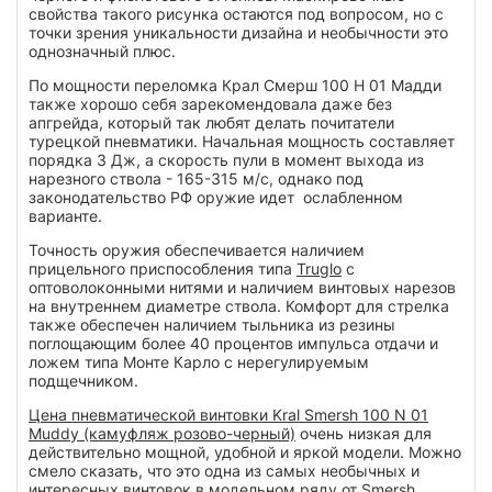
свойства такого рисунка остаются под вопросом, но с
точки зрения уникальности дизайна и необычности это
однозначный плюс.
По мощности переломка Крал Смерш 100 Н 01 Мадди
также хорошо себя зарекомендовала даже без
апгрейда, который так любят делать почитатели
турецкой пневматики. Начальная мощность составляет
порядка 3 Дж, а скорость пули в момент выхода из
нарезного ствола - 165-315 м/с, однако под
законодательство РФ оружие идет ослабленном
варианте.
Точность оружия обеспечивается наличием
прицельного приспособления типа
Truglo
с
оптоволоконными нитями и наличием винтовых нарезов
на внутреннем диаметре ствола. Комфорт для стрелка
также обеспечен наличием тыльника из резины
поглощающим более 40 процентов импульса отдачи и
ложем типа Монте Карло с нерегулируемым
подщечником.
Цена пневматической винтовки Kral Smersh 100 N 01
Muddy (камуфляж розово-черный)
очень низкая для
действительно мощной, удобной и яркой модели. Можно
смело сказать, что это одна из самых необычных и
интересных винтовок в модельном ряду от Smersh.