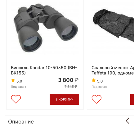
Бинокль Kandar 10-50x50 (BH-
Спальный мешок Арсе
BK155)
Taffeta 190, одномес
3 800
5.0
5.0
7 845
Под заказ
Под заказ
В КОРЗИНУ
В
Описание