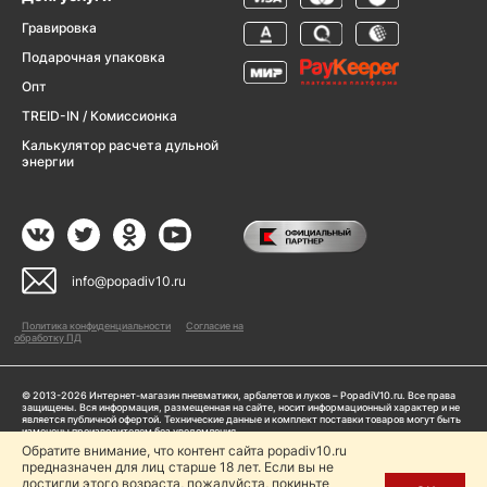
Гравировка
Подарочная упаковка
Опт
TREID-IN / Комиссионка
Калькулятор расчета дульной
энергии
info@popadiv10.ru
Политика конфиденциальности
Согласие на
обработку ПД
© 2013-2026 Интернет-магазин пневматики, арбалетов и луков – PopadiV10.ru. Все права
защищены. Вся информация, размещенная на сайте, носит информационный характер и не
является публичной офертой. Технические данные и комплект поставки товаров могут быть
изменены производителем без уведомления
ИП Жарук Александр Сергеевич, ОГРНИП: 314504704200042
Обратите внимание, что контент сайта popadiv10.ru
Пользуясь сайтом Popadiv10.ru, пользователь автоматически соглашается с условиями,
предназначен для лиц старше 18 лет. Если вы не
прописанными в
Политике конфиденциальности
достигли этого возраста, пожалуйста, покиньте