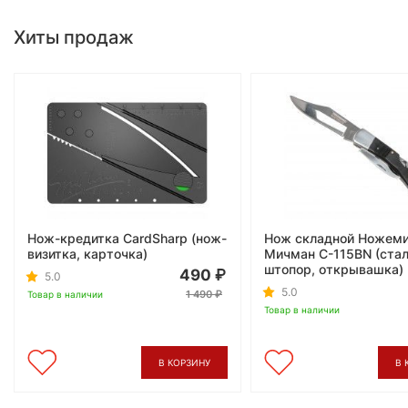
Хиты продаж
Нож-кредитка CardSharp (нож-
Нож складной Ножем
визитка, карточка)
Мичман C-115BN (стал
штопор, открывашка)
490
5.0
5.0
1 490
Товар в наличии
Товар в наличии
В КОРЗИНУ
В 