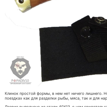
Клинок простой формы, в нем нет ничего лишнего. 
поездках как для разделки рыбы, мяса, так и для на
Лезвие выполнено из стали 40Х13, о чем свидетельс