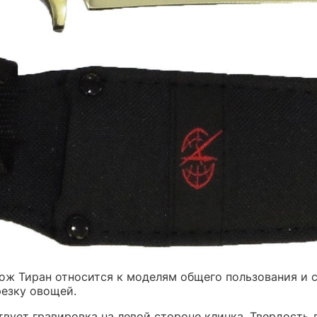
Нож Тиран относится к моделям общего пользования и с
резку овощей.
твует гравировка на левой стороне клинка. Твердость