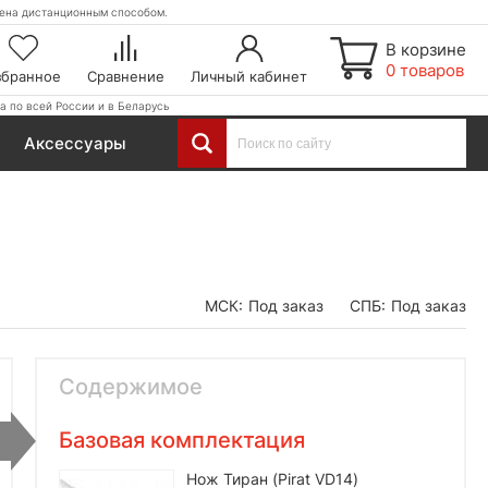
етена дистанционным способом.
В корзине
0 товаров
збранное
Сравнение
Личный кабинет
а по всей России и в Беларусь
Аксессуары
МСК:
Под заказ
СПБ:
Под заказ
Содержимое
Базовая комплектация
Нож Тиран (Pirat VD14)