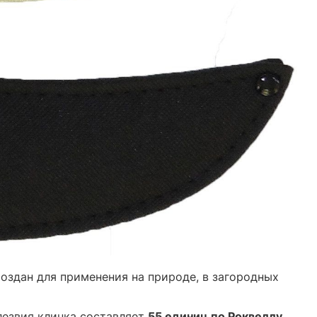
оздан для применения на природе, в загородных
 лезвия клинка составляет
55 единиц по Роквеллу