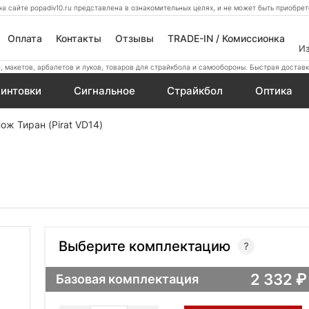
а сайте popadiv10.ru представлена в ознакомительных целях, и не может быть приобр
Оплата
Контакты
Отзывы
TRADE-IN / Комиссионка
И
 макетов, арбалетов и луков, товаров для страйкбола и самообороны. Быстрая доставк
интовки
Сигнальное
Страйкбол
Оптика
ож Тиран (Pirat VD14)
Выберите комплектацию
2 332
Базовая комплектация