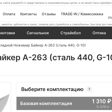
а сайте popadiv10.ru представлена в ознакомительных целях, и не может быть приобр
Оплата
Контакты
Отзывы
TRADE-IN / Комиссионка
И
 макетов, арбалетов и луков, товаров для страйкбола и самообороны. Быстрая доставк
интовки
Сигнальное
Страйкбол
Оптика
ладной Ножемир Байкер A-263 (сталь 440, G-10)
кер A-263 (сталь 440, G-1
Выберите комплектацию
1 310
Базовая комплектация
5 370