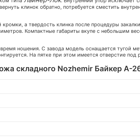
мком типа
. Внутренний упор исключает 
 вернуть клинок обратно, потребуется сместить внутр
кромки, а твердость клинка после процедуры закалки
нтиметров. Компактные габариты вкупе с небольшим ве
время ношения. С завода модель оснащается тугой ме
онтируется. На пятке при этом имеется отверстие под 
жа складного Nozhemir Байкер A-263