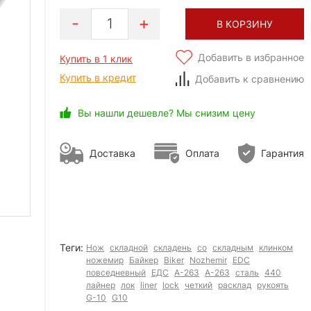
1
В КОРЗИНУ
Добавить в избранное
Купить в 1 клик
Купить в кредит
Добавить к сравнению
Вы нашли дешевле? Мы снизим цену
Доставка
Оплата
Гарантия
Теги:
Нож
складной
складень
со
складным
клинком
ножемир
Байкер
Biker
Nozhemir
EDC
повседневный
ЕДС
А-263
A-263
сталь
440
лайнер
лок
liner
lock
четкий
расклад
рукоять
G-10
G10