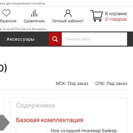
етена дистанционным способом.
В корзине
0 товаров
збранное
Сравнение
Личный кабинет
а по всей России и в Беларусь
Аксессуары
0)
МСК:
Под заказ
СПБ:
Под заказ
Содержимое
Базовая комплектация
Нож складной Ножемир Байкер