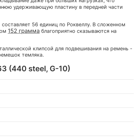
складывание даже при больших нагрузках, что
еннюю удерживающую пластину в передней части
 составляет 56 единиц по Роквеллу. В сложенном
152 грамма
сом
благоприятно сказываются на
таллической клипсой для подвешивания на ремень -
ремешок темляка.
 (440 steel, G-10)