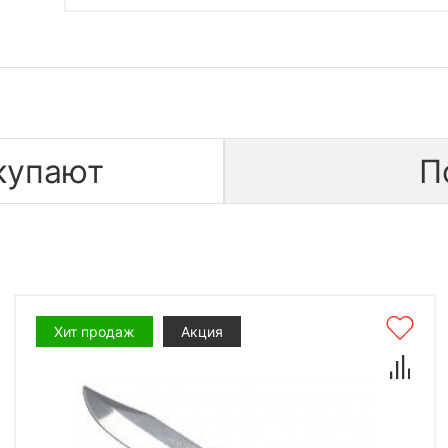
купают
П
Хит продаж
Акция