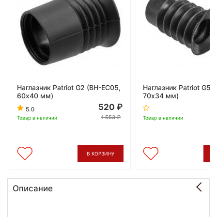
Наглазник Patriot G2 (BH-EC05,
Наглазник Patriot G5 
60х40 мм)
70х34 мм)
520
5.0
1 553
Товар в наличии
Товар в наличии
В КОРЗИНУ
В
Описание