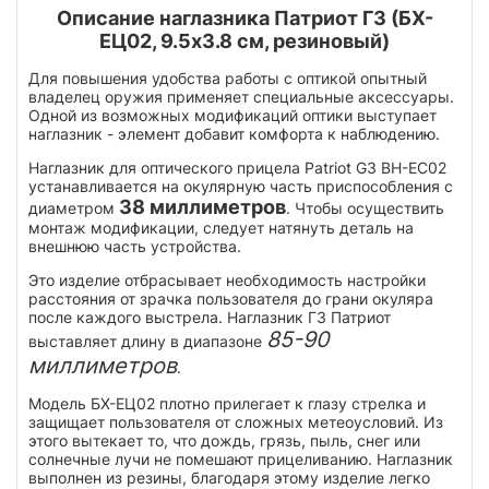
Описание наглазника Патриот Г3 (БХ-
ЕЦ02, 9.5х3.8 см, резиновый)
Для повышения удобства работы с оптикой опытный
владелец оружия применяет специальные аксессуары.
Одной из возможных модификаций оптики выступает
наглазник - элемент добавит комфорта к наблюдению.
Наглазник для оптического прицела Patriot G3 BH-EC02
устанавливается на окулярную часть приспособления с
38 миллиметров
диаметром
. Чтобы осуществить
монтаж модификации, следует натянуть деталь на
внешнюю часть устройства.
Это изделие отбрасывает необходимость настройки
расстояния от зрачка пользователя до грани окуляра
после каждого выстрела. Наглазник Г3 Патриот
85-90
выставляет длину в диапазоне
миллиметров
.
Модель БХ-ЕЦ02 плотно прилегает к глазу стрелка и
защищает пользователя от сложных метеоусловий. Из
этого вытекает то, что дождь, грязь, пыль, снег или
солнечные лучи не помешают прицеливанию. Наглазник
выполнен из резины, благодаря этому изделие легко