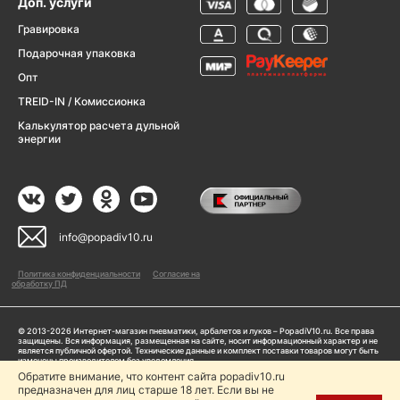
Доп. услуги
Гравировка
Подарочная упаковка
Опт
TREID-IN / Комиссионка
Калькулятор расчета дульной
энергии
info@popadiv10.ru
Политика конфиденциальности
Согласие на
обработку ПД
© 2013-2026 Интернет-магазин пневматики, арбалетов и луков – PopadiV10.ru. Все права
защищены. Вся информация, размещенная на сайте, носит информационный характер и не
является публичной офертой. Технические данные и комплект поставки товаров могут быть
изменены производителем без уведомления
ИП Жарук Александр Сергеевич, ОГРНИП: 314504704200042
Обратите внимание, что контент сайта popadiv10.ru
Пользуясь сайтом Popadiv10.ru, пользователь автоматически соглашается с условиями,
предназначен для лиц старше 18 лет. Если вы не
прописанными в
Политике конфиденциальности