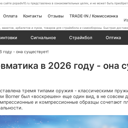
а сайте popadiv10.ru представлена в ознакомительных целях, и не может быть приобр
Оплата
Контакты
Отзывы
TRADE-IN / Комиссионка
И
 макетов, арбалетов и луков, товаров для страйкбола и самообороны. Быстрая доставк
интовки
Сигнальное
Страйкбол
Оптика
 году - она существует!
матика в 2026 году - она 
дставлена тремя типами оружия - классическими пру
и Borner был «воскрешен» еще один вид, в не совсем
мпрессионные и компрессионные образцы сочетают пл
сальности.