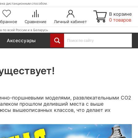
етена дистанционным способом.
В корзине
0 товаров
збранное
Сравнение
Личный кабинет
а по всей России и в Беларусь
Аксессуары
существует!
жинно-поршневыми моделями, развлекательными СО2
 далеком прошлом деливший места с выше
юсы вышеописанных классов, что делает их