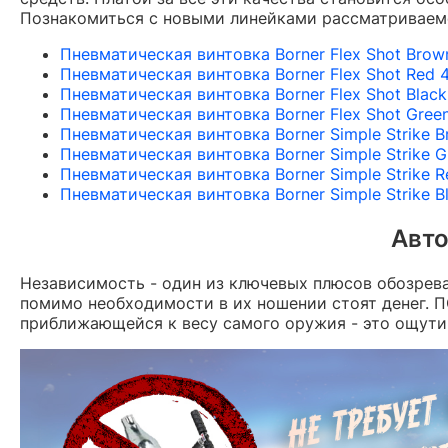
Познакомиться с новыми линейками рассматриваем
Пневматическая винтовка Borner Flex Shot Brow
Пневматическая винтовка Borner Flex Shot Red 4
Пневматическая винтовка Borner Flex Shot Black
Пневматическая винтовка Borner Flex Shot Green
Пневматическая винтовка Borner Simple Strike 
Пневматическая винтовка Borner Simple Strike G
Пневматическая винтовка Borner Simple Strike R
Пневматическая винтовка Borner Simple Strike B
Авто
Независимость - один из ключевых плюсов обозрева
помимо необходимости в их ношении стоят денег. ПС
приближающейся к весу самого оружия - это ощутим