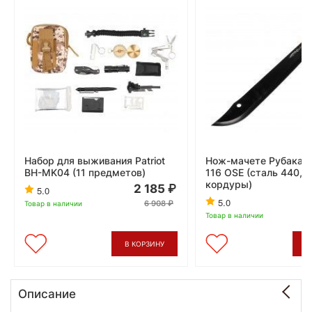
Набор для выживания Patriot
Нож-мачете Рубака О
BH-MK04 (11 предметов)
116 OSE (сталь 440, 
кордуры)
2 185
5.0
5.0
6 908
Товар в наличии
Товар в наличии
В КОРЗИНУ
В
Описание