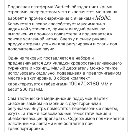
Подвесная платформа Wartech обладает четырьмя
стропами, посредством чего выполняется монтаж на
Molle
варбелт и прочее снаряжение с ячейками
.
Количество шлевок способствует максимально
надежной установке, причем каждый ремешок
выполнен из прочного полиэстера и подшивается к
основе усиленной нитью. Сверху и снизу рукава
предусмотрены утяжки для регулировки и слоты под
дополнительные паучи.
Один из таковых поставляется в наборе и
предназначается для укладки кровоостанавливающего
турникета и ножниц. Малый держатель можно также
использовать отдельно, подвешивая в предпочитаемом
месте на экипировке. В сборе комплект
190x70x180 мм
характеризуется габаритами
и
весит 200 грамм.
Сам тактический медицинский подсумок Вартек
снабжен замком на молнии с двусторонними
бегунками. Внутрь поместятся перевязочные пакеты,
жгуты, а также всевозможные гемостатические и
обезболивающие препараты. Содержимое поджимается
эластичными лентами и не болтается при
транспортировке.