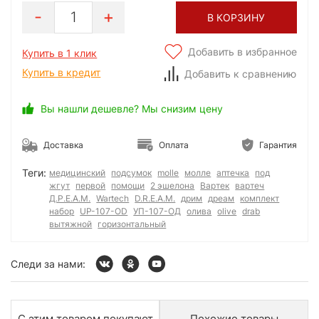
1
В КОРЗИНУ
Добавить в избранное
Купить в 1 клик
Купить в кредит
Добавить к сравнению
Вы нашли дешевле? Мы снизим цену
Доставка
Оплата
Гарантия
Теги:
медицинский
подсумок
molle
молле
аптечка
под
жгут
первой
помощи
2 эшелона
Вартек
вартеч
Д.Р.Е.А.М.
Wartech
D.R.E.A.M.
дрим
дреам
комплект
набор
UP-107-OD
УП-107-ОД
олива
olive
drab
вытяжной
горизонтальный
Следи за нами:
С этим товаром покупают
Похожие товары