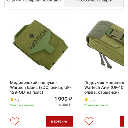
Медицинский подсумок
Подсумок медицинск
Wartech Шанс (EDC, олива, UP-
Wartech Аим (UP-106
129-OD, на пояс)
олива, отрывной)
1 990
5.0
5.0
5 380
Товар в наличии
Товар в наличии
В КОРЗИНУ
В