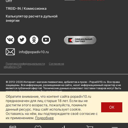
Опт
TREID-IN / Комиссионка
Калькулятор расчета дульной
энергии
info@popadiv10.ru
Политика конфиденциальности
Согласие на
обработку ПД
© 2013-2026 Интернет-магазин пневматики, арбалетов и луков – PopadiV10.ru. Все права
защищены. Вся информация, размещенная на сайте, носит информационный характер и не
является публичной офертой. Технические данные и комплект поставки товаров могут быть
изменены производителем без уведомления
ИП Жарук Александр Сергеевич, ОГРНИП: 314504704200042
Обратите внимание, что контент сайта popadiv10.ru
Пользуясь сайтом Popadiv10.ru, пользователь автоматически соглашается с условиями,
предназначен для лиц старше 18 лет. Если вы не
прописанными в
Политике конфиденциальности
достигли этого возраста, пожалуйста, покиньте
ОК
данный ресурс. Наш сайт использует cookie.
Копирование любой информации (тексты, фото, видео и др.) с сайта Popadiv10 запрещено,
за исключением наличия письменного согласия администрации сайта Popadiv10.
Оставаясь на нём, вы подтверждаете своё согласие с
их применением.
Подробнее