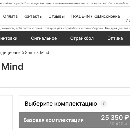
а сайте popadiv10.ru представлена в ознакомительных целях, и не может быть приобр
Оплата
Контакты
Отзывы
TRADE-IN / Комиссионка
И
 макетов, арбалетов и луков, товаров для страйкбола и самообороны. Быстрая доставк
интовки
Сигнальное
Страйкбол
Оптика
адиционный Samick Mind
 Mind
Выберите комплектацию
25 350
Базовая комплектация
30 420