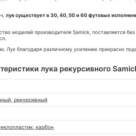
еч,
лук существует в 30, 40, 50 и 60 футовых исполнен
нство моделей производителя Samick, поставляется бе
сл.
ию. Лук благодаря различному усилению прекрасно под
теристики лука рекурсивного Samic
ный, рекурсивный
теклопластик, карбон