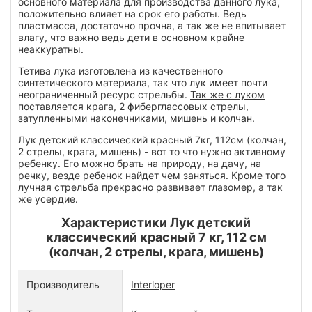
основного материала для производства данного лука,
положительно влияет на срок его работы. Ведь
пластмасса, достаточно прочна, а так же не впитывает
влагу, что важно ведь дети в основном крайне
неаккуратны.
Тетива лука изготовлена из качественного
синтетического материала, так что лук имеет почти
неограниченный ресурс стрельбы.
Так же с луком
поставляется крага, 2 фиберглассовых стрелы,
затупленными наконечниками, мишень и колчан
.
Лук детский классический красный 7кг, 112см (колчан,
2 стрелы, крага, мишень) - вот то что нужно активному
ребенку. Его можно брать на природу, на дачу, на
речку, везде ребенок найдет чем заняться. Кроме того
лучная стрельба прекрасно развивает глазомер, а так
же усердие.
Характеристики Лук детский
классический красный 7 кг, 112 см
(колчан, 2 стрелы, крага, мишень)
Производитель
Interloper