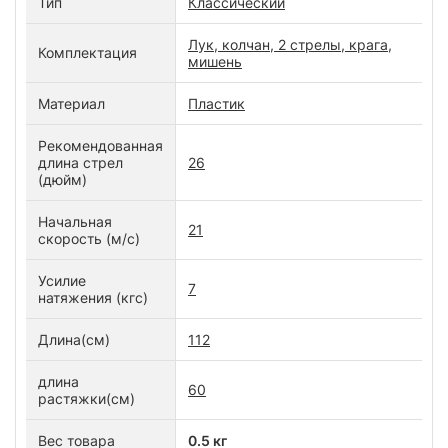
Тип
Классический
Лук, колчан, 2 стрелы, крага,
Комплектация
мишень
Материал
Пластик
Рекомендованная
длина стрел
26
(дюйм)
Начальная
21
скорость (м/с)
Усилие
7
натяжения (кгс)
Длина(см)
112
длина
60
растяжки(см)
Вес товара
0.5 кг