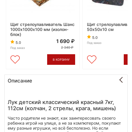
Щит стрелоулавливатель Шанс
Щит стрелоулавлива
1000х1000х100 мм (изолон-
50х50х10 cм
блок)
5.0
1 690
5.0
Под заказ
2 340
Под заказ
В КОРЗИНУ
В
Описание
Лук детский классический красный 7кг,
112см (колчан, 2 стрелы, крага, мишень)
Часто родители не знают, как заинтересовать своего
ребенка игрой на улице, а не за компютером, покупают
ему разные игрушки, но всё бесполезно. Но если