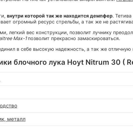
ти,
внутри которой так же находится демпфер
. Тетива
вает огромный ресурс стрельбы, а так же не растягив
ами, легкий вес конструкции, позволит лучнику преодо
ltree Max-1
позволит прекрасно замаскироваться.
единил в себе высокую надежность, а так же отличную
ки блочного лука Hoyt Nitrum 30 ( Re
)
водство
ик, металл