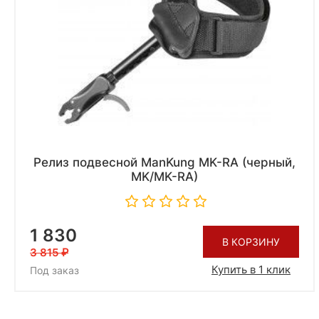
Релиз подвесной ManKung MK-RA (черный,
MK/MK-RA)
1 830
В КОРЗИНУ
3 815
Купить в 1 клик
Под заказ