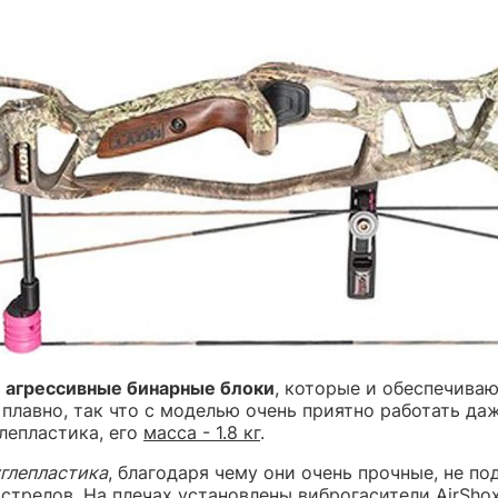
ы
агрессивные бинарные блоки
, которые и обеспечива
плавно, так что с моделью очень приятно работать даж
глепластика, его
масса - 1.8 кг
.
глепластика
, благодаря чему они очень прочные, не п
ыстрелов. На плечах установлены виброгасители
AirSho