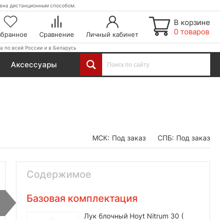
етена дистанционным способом.
В корзине
0 товаров
збранное
Сравнение
Личный кабинет
а по всей России и в Беларусь
Аксессуары
МСК:
Под заказ
СПБ:
Под заказ
Содержимое
Базовая комплектация
Лук блочный Hoyt Nitrum 30 (