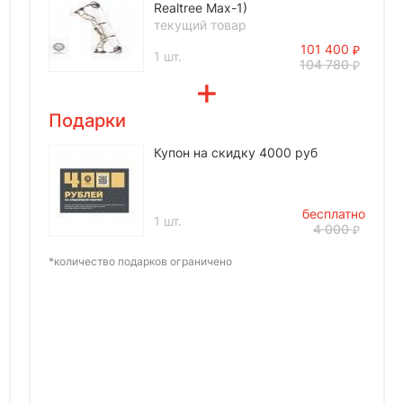
Realtree Max-1)
текущий товар
101 400
1 шт.
104 780
Подарки
Купон на скидку 4000 руб
бесплатно
1 шт.
4 000
*количество подарков ограничено