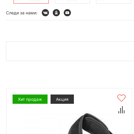
Следи за нами:
Хит продаж
Акция