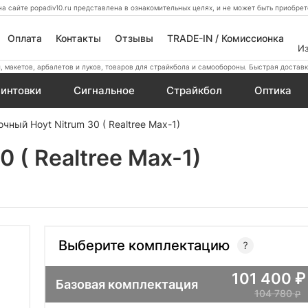
а сайте popadiv10.ru представлена в ознакомительных целях, и не может быть приобр
Оплата
Контакты
Отзывы
TRADE-IN / Комиссионка
И
 макетов, арбалетов и луков, товаров для страйкбола и самообороны. Быстрая доставк
интовки
Сигнальное
Страйкбол
Оптика
очный Hoyt Nitrum 30 ( Realtree Max-1)
 ( Realtree Max-1)
Выберите комплектацию
101 400
Базовая комплектация
104 780