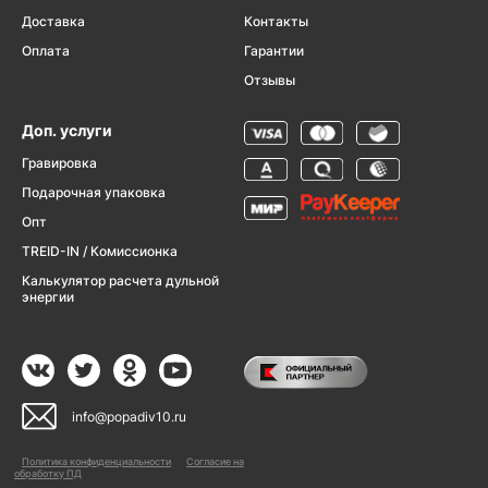
Доставка
Контакты
Оплата
Гарантии
Отзывы
Доп. услуги
Гравировка
Подарочная упаковка
Опт
TREID-IN / Комиссионка
Калькулятор расчета дульной
энергии
info@popadiv10.ru
Политика конфиденциальности
Согласие на
обработку ПД