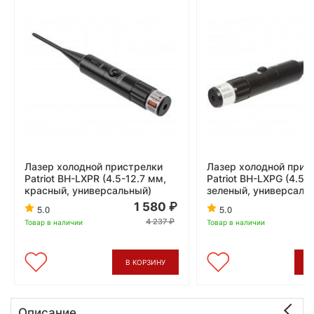
Лазер холодной пристрелки
Лазер холодной прис
Patriot BH-LXPR (4.5-12.7 мм,
Patriot BH-LXPG (4.5-
красный, универсальный)
зеленый, универсаль
1 580
5.0
5.0
4 237
Товар в наличии
Товар в наличии
В КОРЗИНУ
В
Описание