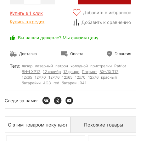
Добавить в избранное
Купить в 1 клик
Купить в кредит
Добавить к сравнению
Вы нашли дешевле? Мы снизим цену
Доставка
Оплата
Гарантия
Теги:
лазер
лазерный
патрон
холодной
пристрелки
Patriot
BH-LXP12
12 калибр
12 gauge
Патриот
БХ-ЛХП12
12x65
12x70
12x76
12х65
12х70
12х76
красный
батарейки
AG3
red
батареи LR41
Следи за нами:
С этим товаром покупают
Похожие товары