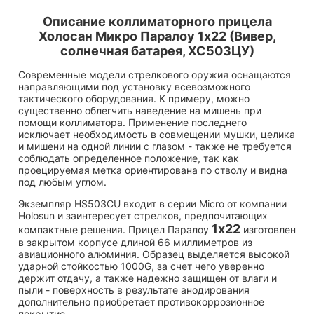
Описание коллиматорного прицела
Холосан Микро Паралоу 1х22 (Вивер,
солнечная батарея, ХС503ЦУ)
Современные модели стрелкового оружия оснащаются
направляющими под установку всевозможного
тактического оборудования. К примеру, можно
существенно облегчить наведение на мишень при
помощи коллиматора. Применение последнего
исключает необходимость в совмещении мушки, целика
и мишени на одной линии с глазом - также не требуется
соблюдать определенное положение, так как
проецируемая метка ориентирована по стволу и видна
под любым углом.
Экземпляр HS503CU входит в серии Micro от компании
Holosun и заинтересует стрелков, предпочитающих
1х22
компактные решения. Прицел Паралоу
изготовлен
в закрытом корпусе длиной 66 миллиметров из
авиационного алюминия. Образец выделяется высокой
ударной стойкостью 1000G, за счет чего уверенно
держит отдачу, а также надежно защищен от влаги и
пыли - поверхность в результате анодирования
дополнительно приобретает противокоррозионное
покрытие.