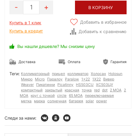
1
В КОРЗИНУ
Добавить в избранное
Купить в 1 клик
Купить в кредит
Добавить к сравнению
Вы нашли дешевле? Мы снизим цену
Доставка
Оплата
Гарантия
Теги:
Коллиматорный
прицел
коллиматор
Холосан
Holosun
Микро
Micro
Паралоу
Paralow
1x22
1Х22
Вивер
Weaver
Пикатинни
Picatinny
HS503CU
ХС503ЦУ
компактный
закрытый
красная
точка
red
dot
2 MOA
2
МОА
круг с точкой
circle
65 MOA
переключаемая
метка
марка
солнечная
батарея
solar
power
Следи за нами: