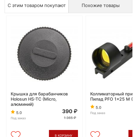
С этим товаром покупают
Похожие товары
Крышка для барабанчиков
Коллиматорный приц
Holosun HS-TC (Micro,
Пилад PFO 1x25 M (
алюминий)
5.0
390
5.0
Под заказ
1 365
Под заказ
В КОРЗИНУ
В