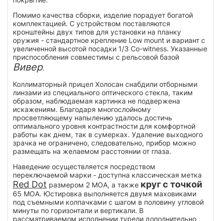
Помимо качества сборки, изделие порадует богатой
комплектацией. С устройством поставляются
кронштейны двух типов для установки на планку
оружия - стандартное крепление Low mount и вариант с
увеличенной высотой посадки 1/3 Co-witness. Указанные
приспособления совместимы с рельсовой базой
Вивер
.
Коллиматорный прицел Холосан снабдили отборными
линзами из специального оптического стекла, таким
образом, наблюдаемая картинка не подвержена
искажениям. Благодаря многослойному
просветляющему напылению удалось достичь
оптимального уровня контрастности для комфортной
работы как днем, так в сумерках. Удаление выходного
зрачка не ограничено, следовательно, прибор можно
размещать на желаемом расстоянии от глаза.
Наведение осуществляется посредством
переключаемой марки - доступна классическая метка
Red Dot
круг с точкой
размером 2 MOA, а также
65 MOA. Юстировка выполняется двумя маховиками
под съемными колпачками с шагом в половину угловой
минуты по горизонтали и вертикали. В
рассматриваемом исполнении турели дополнительно