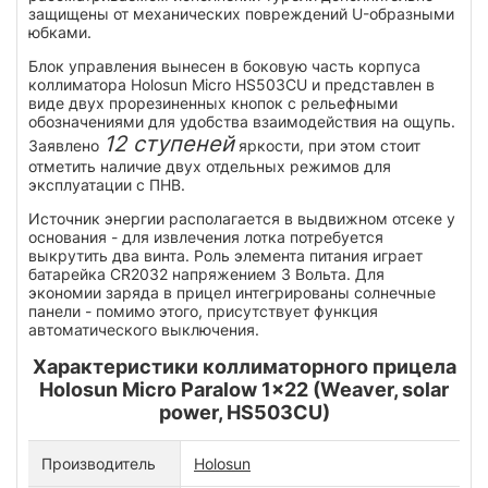
защищены от механических повреждений U-образными
юбками.
Блок управления вынесен в боковую часть корпуса
коллиматора Holosun Micro HS503CU и представлен в
виде двух прорезиненных кнопок с рельефными
обозначениями для удобства взаимодействия на ощупь.
12 ступеней
Заявлено
яркости, при этом стоит
отметить наличие двух отдельных режимов для
эксплуатации с ПНВ.
Источник энергии располагается в выдвижном отсеке у
основания - для извлечения лотка потребуется
выкрутить два винта. Роль элемента питания играет
батарейка CR2032 напряжением 3 Вольта. Для
экономии заряда в прицел интегрированы солнечные
панели - помимо этого, присутствует функция
автоматического выключения.
Характеристики коллиматорного прицела
Holosun Micro Paralow 1x22 (Weaver, solar
power, HS503CU)
Производитель
Holosun