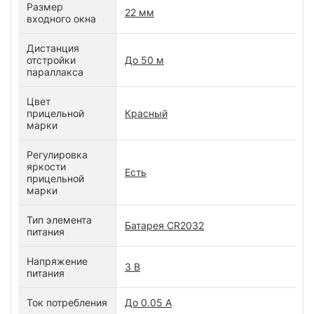
Размер
22 мм
входного окна
Дистанция
отстройки
До 50 м
параллакса
Цвет
прицельной
Красный
марки
Регулировка
яркости
Есть
прицельной
марки
Тип элемента
Батарея СR2032
питания
Напряжение
3 В
питания
Ток потребления
До 0.05 А