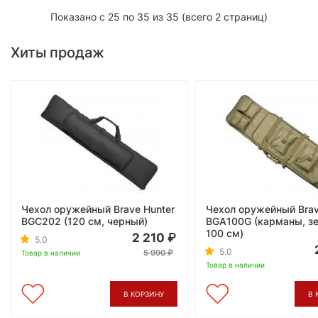
Показано с 25 по 35 из 35 (всего 2 страниц)
Хиты продаж
Чехол оружейный Brave Hunter
Чехол оружейный Brav
BGC202 (120 см, черный)
BGA100G (карманы, з
100 см)
2 210
5.0
5.0
5 990
Товар в наличии
Товар в наличии
В КОРЗИНУ
В 