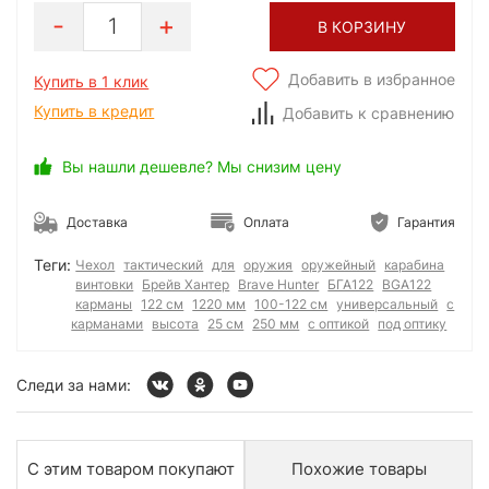
1
В КОРЗИНУ
Добавить в избранное
Купить в 1 клик
Купить в кредит
Добавить к сравнению
Вы нашли дешевле? Мы снизим цену
Доставка
Оплата
Гарантия
Теги:
Чехол
тактический
для
оружия
оружейный
карабина
винтовки
Брейв Хантер
Brave Hunter
БГА122
BGA122
карманы
122 см
1220 мм
100-122 см
универсальный
с
карманами
высота
25 см
250 мм
с оптикой
под оптику
Следи за нами:
С этим товаром покупают
Похожие товары