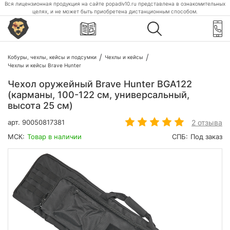
Вся лицензионная продукция на сайте popadiv10.ru представлена в ознакомительных
целях, и не может быть приобретена дистанционным способом.
Кобуры, чехлы, кейсы и подсумки
Чехлы и кейсы
Чехлы и кейсы Brave Hunter
Чехол оружейный Brave Hunter BGA122
(карманы, 100-122 см, универсальный,
высота 25 см)
2 отзыва
арт.
90050817381
МСК:
Товар в наличии
СПБ:
Под заказ