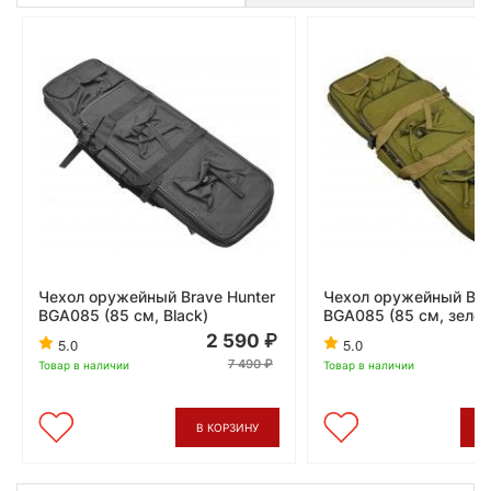
Чехол оружейный Brave Hunter
Чехол оружейный Bra
BGA085 (85 см, Black)
BGA085 (85 см, зеле
2 590
5.0
5.0
7 490
Товар в наличии
Товар в наличии
В КОРЗИНУ
В