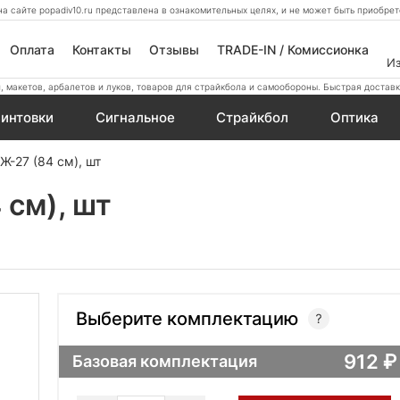
а сайте popadiv10.ru представлена в ознакомительных целях, и не может быть приобр
Оплата
Контакты
Отзывы
TRADE-IN / Комиссионка
И
 макетов, арбалетов и луков, товаров для страйкбола и самообороны. Быстрая доставк
интовки
Сигнальное
Страйкбол
Оптика
Ж-27 (84 см), шт
 см), шт
Выберите комплектацию
912
Базовая комплектация