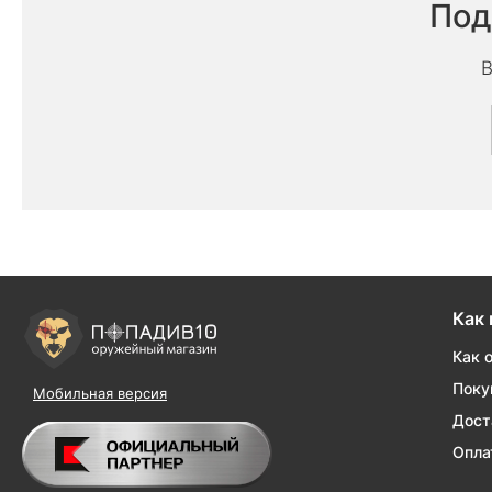
Под
В
Как 
Как 
Поку
Мобильная версия
Дост
Опла