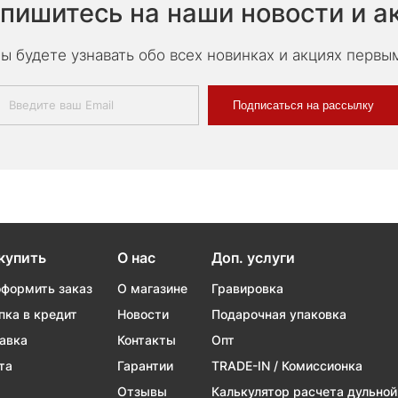
пишитесь на наши новости и а
ы будете узнавать обо всех новинках и акциях первы
Подписаться на рассылку
купить
О нас
Доп. услуги
оформить заказ
О магазине
Гравировка
пка в кредит
Новости
Подарочная упаковка
авка
Контакты
Опт
та
Гарантии
TRADE-IN / Комиссионка
Отзывы
Калькулятор расчета дульной