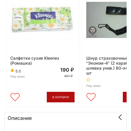
Салфетки сухие Kleenex
Шнур страховочный
(Ромашка)
"Эконом-4" (2 караби
шлевка унив.) 80-э4-
190
5.0
шт
451
Под заказ
Под заказ
В КОРЗИНУ
В
Описание