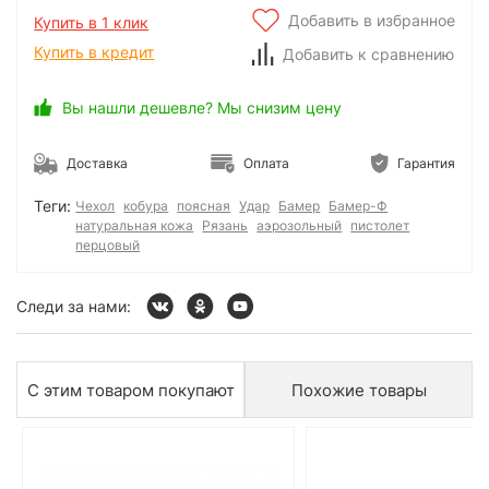
Добавить в избранное
Купить в 1 клик
Купить в кредит
Добавить к сравнению
Вы нашли дешевле? Мы снизим цену
Доставка
Оплата
Гарантия
Теги:
Чехол
кобура
поясная
Удар
Бамер
Бамер-Ф
натуральная кожа
Рязань
аэрозольный
пистолет
перцовый
Следи за нами:
С этим товаром покупают
Похожие товары