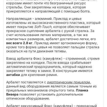
коррозии имеет почти что безграничный ресурс
стрельбы. Они закреплены на колодке, которая
прикрепляется к направляющей с помощью болта.
Направляющая - алюминий. Приклад и цевье
изготовлены из высококачественного пластика, который
имеет покрытие
Soft-Touch
, которое обеспечивает
прекрасное сцепление арбалета с рукой стрелка. За
счет использования легких материалов, а так же
компактных размеров, арбалет достаточно легки, его
вес всего 2.8 кг
. Приклад имеет эргономичную форму,
кроме того форма цевья не позволяет пальцам стрелка
оказаться на пути движения тетивы.
Взвод арбалета Фокс (камуфляж) - стременной, стремя
закреплено на колодке. После взвода срабатывает
автоматический предохранитель
, который надежно
закрепляет тетиву в замке. В конструкции имеются
антабки
для крепления ремня.
Арбалет поставляется с
диоптрическим прицелом
,
данный вид оборудования является самым точным из
прицельных механизмов открытого типа.
Планка
Вивера
позволяет установить дополнительное
оптическое оборудование.
Арбалет рекурсивный Фокс (камуфляж) - прекрасный