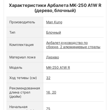
Характеристики Арбалета MK-250 A1W R
(дерево, блочный)
Производитель
Man Kung
Тип
Блочный
Арбалет,руководство по
Комплектация
сборке, 2 алюминиевые стрелы
Материал ложе
Дерево
Модель
MK-250 A1W R
Ход тетивы (см)
32
Рекомендованная
длина стрел
16, 20
(дюйм)
Начальная
75