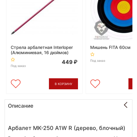
Стрела арбалетная Interloper
Мишень FITA 60cм
(Алюминиевая, 16 дюймов)
Под заказ
449
Под заказ
В КОРЗИНУ
В
Описание
Арбалет MK-250 A1W R (дерево, блочный)