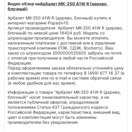
Видео обзор на
Арбалет MK-250 A1W R (дерево,
блочный)
Арбалет MK-250 A1W R (дерево, блочный) купить в
интернет-магазине Popadiv10.
Артикул производителя Арбалет MK-250 A1W R (дерево,
блочный) по низкой цене 18404 руб. Модель со
штрихкодом производителя Вы можете оплатить
наложенным платежем с доставкой или в отделении
транспортной компании (ПЭК, СДЭК, Boxberry). Ваш
заказ со штрихкодом 2000000025605 забрать на почте
с оплатой при получении в любой части Российской
Федерации.
Перед оформлением заказа обязательно уточняйте цену
и комплектацию товара по телефону 8 (499) 677 16 37 (в
рабочее время) или по e-mail и системе обратной связи
(в любое удобное для вас время).
Информация о товаре "Арбалет MK-250 A1W R (дерево,
блочный)" носит ознакомительный характер, и не
является публичной офертой, определяемой
положениями Статьи 437 Гражданского кодекса
Российской Федерации, характеристики, внешний вид,
цвет и комплектация могут быть изменены
производителем без уведомления.