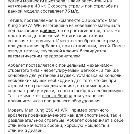
потери мощности выстрела.
Плечи рассчитаны на
натяжение в 43 кг
. Скорость стрелы при стрельбе из
данной модели составляет
75 м/с
.
Тетива, поставляемая в комплекте с арбалетом Man
Kung 250 A1 WR, изготовлена из новейшего материала
под названием
дайнем
, он не растягивается, а так же
достаточно долговечный. Натягивание тетивы
выполняется вручную. Имеет петлеобразное стремя,
для удержания арбалета, при натягивании, ногой. После
взвода тетивы, спусковой крючок блокируется
автоматическим предохранителем.
Арбалет поставляется с прицельным механизмом
открытого типа - нерегулируемым целиком, а так же
консолью для установки мушек. Установка на консоли
нескольких мушек необходима для того, что бы при
стрельбе на разных дистанциях, не производить
перенастройку мушки, а просто выбрать необходимую.
Так же имеется
планка Вивера
для установки
дополнительного прицельного оборудования.
Модель Man Kung 250 A1 WR - пример отличного
арбалета предназначенного как для спортивной, так и
развлекательной стрельбы. Арбалет объединяет в себе
отличное качество сборки, хорошую мощность и
отличный дизайн.