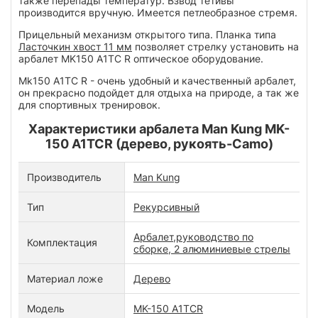
также перепады температур. Взвод тетивы
производится вручную. Имеется петлеобразное стремя.
Прицельный механизм открытого типа. Планка типа
Ласточкин хвост 11 мм
позволяет стрелку установить на
арбалет MK150 A1TC R оптическое оборудование.
Mk150 A1TC R - очень удобный и качественный арбалет,
он прекрасно подойдет для отдыха на природе, а так же
для спортивных тренировок.
Характеристики арбалета Man Kung MK-
150 A1TCR (дерево, рукоять-Camo)
Производитель
Man Kung
Тип
Рекурсивный
Арбалет,руководство по
Комплектация
сборке, 2 алюминиевые стрелы
Материал ложе
Дерево
Модель
MK-150 A1TCR