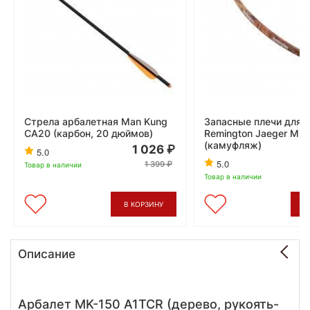
Стрела арбалетная Man Kung
Запасные плечи для 
CA20 (карбон, 20 дюймов)
Remington Jaeger MK
(камуфляж)
1 026
5.0
5.0
1 399
Товар в наличии
Товар в наличии
В КОРЗИНУ
В
Описание
Арбалет MK-150 A1TCR (дерево, рукоять-