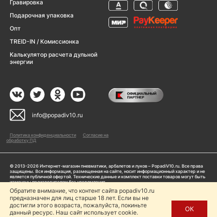
Гравировка
Подарочная упаковка
Опт
TREID-IN / Комиссионка
Калькулятор расчета дульной
энергии
info@popadiv10.ru
Политика конфиденциальности
Согласие на
обработку ПД
© 2013-2026 Интернет-магазин пневматики, арбалетов и луков – PopadiV10.ru. Все права
защищены. Вся информация, размещенная на сайте, носит информационный характер и не
является публичной офертой. Технические данные и комплект поставки товаров могут быть
изменены производителем без уведомления
ИП Жарук Александр Сергеевич, ОГРНИП: 314504704200042
Обратите внимание, что контент сайта popadiv10.ru
предназначен для лиц старше 18 лет. Если вы не
Пользуясь сайтом Popadiv10.ru, пользователь автоматически соглашается с условиями,
прописанными в
Политике конфиденциальности
достигли этого возраста, пожалуйста, покиньте
ОК
данный ресурс. Наш сайт использует cookie.
Копирование любой информации (тексты, фото, видео и др.) с сайта Popadiv10 запрещено,