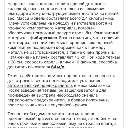
Направляющая, которая отлита единой деталью с
колодкой, очень лёгкая изготовлена из алюминия,
благодаря этому конструкция имеет достаточно низкий
вес. Масса модели составляет всего
2.4 килограмма
.
Плечи установлены на колодку и изготавливаются из
прочного композитного материала, который
обеспечивает огромный ресурс стрельбы. Композитный
материал -
фибирегласс
. Важно отметить, что в отличие
от материалов применяемых в средние века данный
композит не подвержен коррозии, как к примеру
металл, не растрескивается, а также очень прочный.
Натяжение на плечах составляет 43 кг
. При ходе тетивы
в 28 см, скорость стрелы длиной 16 дюймов, способна
достигать показателя
64 м/c.
Тетива действительно может представлять опасность
для стрелка, так что производитель установил
автоматический предохранитель
в механизм замка.
После взведения тетивы, он защелкивается и для
произведения выстрела необходимо сначала
переключить предохранитель в боевое положение,
после чего нажать на спусковой крючок.
Теперь необходимо отметить, что материал
применяемый при изготовлении тетивы, это дайнем, он
очень прочный и выносливый, ему не страшна влага, а