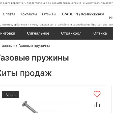
а сайте popadiv10.ru представлена в ознакомительных целях, и не может быть приобр
Оплата
Контакты
Отзывы
TRADE-IN / Комиссионка
И
 макетов, арбалетов и луков, товаров для страйкбола и самообороны. Быстрая доставк
интовки
Сигнальное
Страйкбол
Оптика
 газовые
Газовые пружины
Газовые пружины
Хиты продаж
Акция