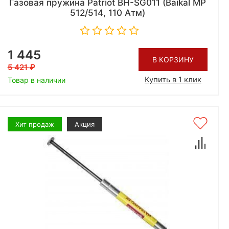
Газовая пружина Patriot BH-SG011 (Baikal МР
512/514, 110 Атм)
1 445
В КОРЗИНУ
5 421
Купить в 1 клик
Товар в наличии
Хит продаж
Акция