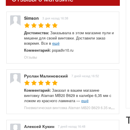
Simson
3 дня назад 16:38
Достоинства:
Заказывала в этом магазине пули и
мишени для своей винтовки. Доставили заказ
вовремя. Все в
ещё
Комментарий:
popadiv10.ru
Отзывы
Руслан Малиновский
7 дней назад 16:52
Комментарий:
Заказал в вашем магазине
винтовку Ataman MB20 B629 в калибре 6,35 мм с
ложем из красного ламината —
ещё
Пневматическая винтовка Ataman MB20 B629 6.35 мм (редуктор, под полнотел, колба, красный ламинат) купить в Москве и СПБ, цена 153100 руб. Доставка по РФ!
Алексей Кукин
7 дней назад 16:48