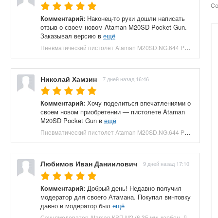
Со
Комментарий:
Наконец-то руки дошли написать
отзыв о своем новом Ataman M20SD Pocket Gun.
Заказывал версию в
ещё
Пневматический пистолет Ataman M20SD.NG.644 Pocket Gun 6.35 мм (приклад, полнотел, бук, зеленый) купить в Москве и СПБ, цена 130000 руб. Доставка по РФ!
Николай Хамзин
7 дней назад 16:46
Комментарий:
Хочу поделиться впечатлениями о
своем новом приобретении — пистолете Ataman
M20SD Pocket Gun в
ещё
Пневматический пистолет Ataman M20SD.NG.644 Pocket Gun 6.35 мм (приклад, полнотел, бук, красный) купить в Москве и СПБ, цена 130000 руб. Доставка по РФ!
Любимов Иван Даниилович
9 дней назад 17:10
Комментарий:
Добрый день! Недавно получил
модератор для своего Атамана. Покупал винтовку
давно и модератор был
ещё
Саундмодератор Ataman КВП M2 (6.35 мм, карбон, ДТК) купить в Москве и СПБ, цена 12210 руб. Доставка по РФ!