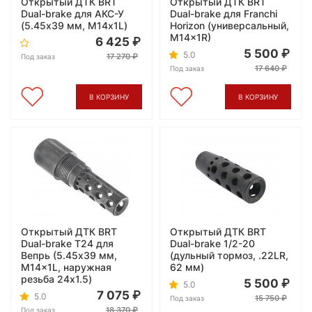
Открытый ДТК BRT
Открытый ДТК BRT
Dual-brake для АКС-У
Dual-brake для Franchi
(5.45х39 мм, М14х1L)
Horizon (универсальный,
M14x1R)
6 425
5 500
5.0
17 270
Под заказ
17 640
Под заказ
В КОРЗИНУ
В КОРЗИНУ
Открытый ДТК BRT
Открытый ДТК BRT
Dual-brake T24 для
Dual-brake 1/2-20
Вепрь (5.45x39 мм,
(дульный тормоз, .22LR,
M14x1L, наружная
62 мм)
резьба 24x1.5)
5 500
5.0
7 075
5.0
15 750
Под заказ
18 370
Под заказ