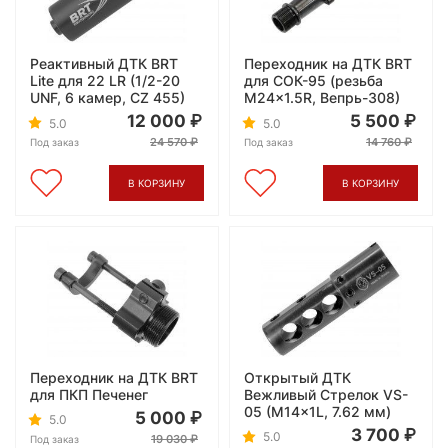
Реактивный ДТК BRT
Переходник на ДТК BRT
Lite для 22 LR (1/2-20
для СОК-95 (резьба
UNF, 6 камер, CZ 455)
M24x1.5R, Вепрь-308)
12 000
5 500
5.0
5.0
24 570
14 760
Под заказ
Под заказ
В КОРЗИНУ
В КОРЗИНУ
Переходник на ДТК BRT
Открытый ДТК
для ПКП Печенег
Вежливый Стрелок VS-
05 (M14x1L, 7.62 мм)
5 000
5.0
3 700
5.0
19 030
Под заказ