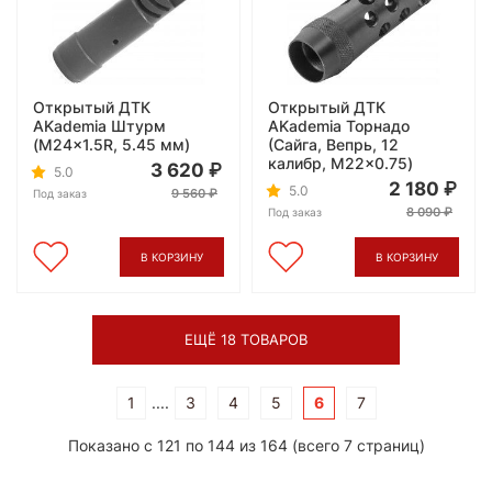
Открытый ДТК
Открытый ДТК
AKademia Штурм
AKademia Торнадо
(M24x1.5R, 5.45 мм)
(Сайга, Вепрь, 12
калибр, M22x0.75)
3 620
5.0
2 180
5.0
9 560
Под заказ
8 090
Под заказ
В КОРЗИНУ
В КОРЗИНУ
ЕЩЁ 18 ТОВАРОВ
1
....
3
4
5
6
7
Показано с 121 по 144 из 164 (всего 7 страниц)