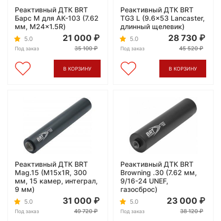
Реактивный ДТК BRT
Реактивный ДТК BRT
Барс М для АК-103 (7.62
TG3 L (9.6x53 Lancaster,
мм, M24x1.5R)
длинный щелевик)
21 000
28 730
5.0
5.0
35 100
45 520
Под заказ
Под заказ
В КОРЗИНУ
В КОРЗИНУ
Реактивный ДТК BRT
Реактивный ДТК BRT
Mag.15 (М15х1R, 300
Browning .30 (7.62 мм,
мм, 15 камер, интеграл,
9/16-24 UNEF,
9 мм)
газосброс)
31 000
23 000
5.0
5.0
49 720
38 120
Под заказ
Под заказ