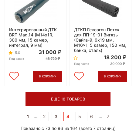
Интегрированный ДТК
ДТКП Гексагон Поток
BRT Mag.14 (М14х1R,
для ПП-19-01 Витязь
300 мм, 15 камер,
(Сайга-9, 9x19 мм,
интеграл, 9 мм)
M16x1, 5 камер, 150 мм,
банка, сталь)
31 000
5.0
18 200
48 720
Под заказ
30 000
Под заказ
В КОРЗИНУ
В КОРЗИНУ
ЕЩЁ 18 ТОВАРОВ
1
....
2
3
4
5
6
....
7
Показано с 73 по 96 из 164 (всего 7 страниц)