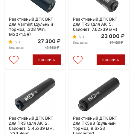
Реактивный ДТК BRT
Реактивный ДТК BRT
для Varmint (дульный
для TR3 (для АК15,
тормоз, .308 Win,
байонет, 7.62x39 мм)
M30x1.5R)
23 000
5.0
27 300
5.0
37 120
Под заказ
43 680
Под заказ
В КОРЗИНУ
В КОРЗИНУ
Реактивный ДТК BRT
Реактивный ДТК BRT
для TR3 (для АК12,
для TK598 (дульный
байонет, 5.45x39 мм,
тормоз, 9.6x53
.223 Rem)
Lancaster)