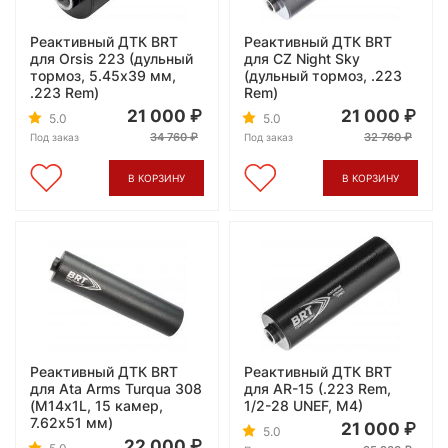
Реактивный ДТК BRT
Реактивный ДТК BRT
для Orsis 223 (дульный
для CZ Night Sky
тормоз, 5.45x39 мм,
(дульный тормоз, .223
.223 Rem)
Rem)
21 000
21 000
5.0
5.0
34 760
32 760
Под заказ
Под заказ
В КОРЗИНУ
В КОРЗИНУ
Реактивный ДТК BRT
Реактивный ДТК BRT
для Ata Arms Turqua 308
для AR-15 (.223 Rem,
(М14х1L, 15 камер,
1/2-28 UNEF, M4)
7.62x51 мм)
21 000
5.0
22 000