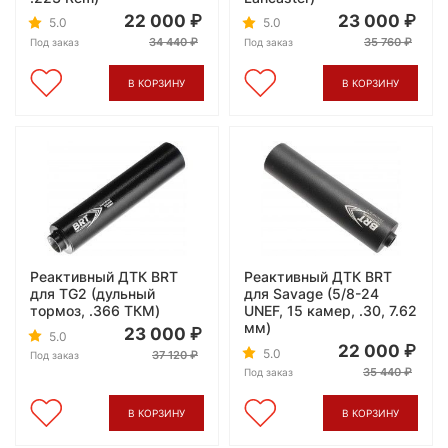
22 000
23 000
5.0
5.0
34 440
35 760
Под заказ
Под заказ
В КОРЗИНУ
В КОРЗИНУ
Реактивный ДТК BRT
Реактивный ДТК BRT
для TG2 (дульный
для Savage (5/8-24
тормоз, .366 ТКМ)
UNEF, 15 камер, .30, 7.62
мм)
23 000
5.0
22 000
5.0
37 120
Под заказ
35 440
Под заказ
В КОРЗИНУ
В КОРЗИНУ