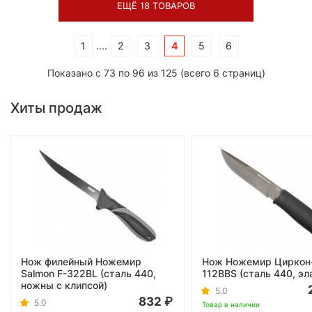
ЕЩЁ 18 ТОВАРОВ
1
....
2
3
4
5
6
Показано с 73 по 96 из 125 (всего 6 страниц)
Хиты продаж
Нож филейный Ножемир
Нож Ножемир Циркон
Salmon F-322BL (сталь 440,
112BBS (сталь 440, эл
ножны с клипсой)
5.0
832
5.0
Товар в наличии