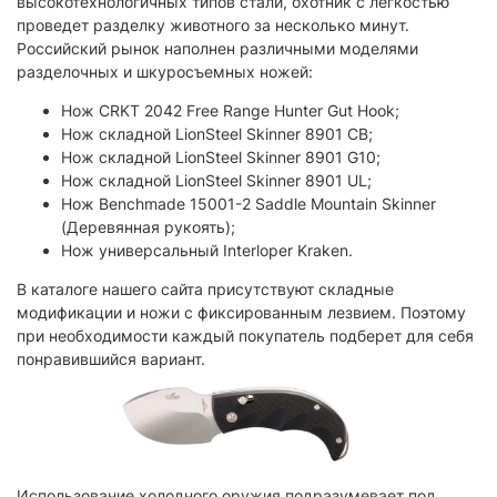
высокотехнологичных типов стали, охотник с легкостью
проведет разделку животного за несколько минут.
Российский рынок наполнен различными моделями
разделочных и шкуросъемных ножей:
Нож CRKT 2042 Free Range Hunter Gut Hook;
Нож складной LionSteel Skinner 8901 CB;
Нож складной LionSteel Skinner 8901 G10;
Нож складной LionSteel Skinner 8901 UL;
Нож Benchmade 15001-2 Saddle Mountain Skinner
(Деревянная рукоять);
Нож универсальный Interloper Kraken.
В каталоге нашего сайта присутствуют складные
модификации и ножи с фиксированным лезвием. Поэтому
при необходимости каждый покупатель подберет для себя
понравившийся вариант.
Использование холодного оружия подразумевает под