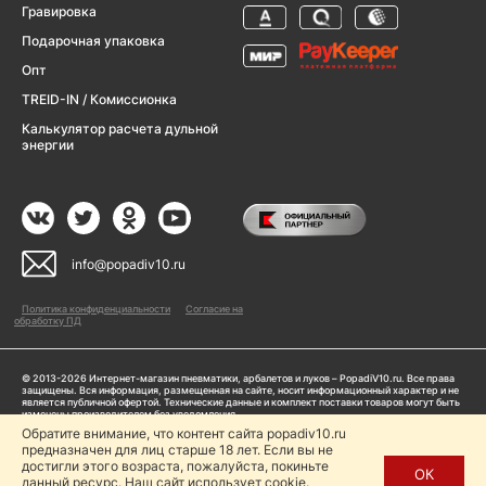
Гравировка
Подарочная упаковка
Опт
TREID-IN / Комиссионка
Калькулятор расчета дульной
энергии
info@popadiv10.ru
Политика конфиденциальности
Согласие на
обработку ПД
© 2013-2026 Интернет-магазин пневматики, арбалетов и луков – PopadiV10.ru. Все права
защищены. Вся информация, размещенная на сайте, носит информационный характер и не
является публичной офертой. Технические данные и комплект поставки товаров могут быть
изменены производителем без уведомления
ИП Жарук Александр Сергеевич, ОГРНИП: 314504704200042
Обратите внимание, что контент сайта popadiv10.ru
Пользуясь сайтом Popadiv10.ru, пользователь автоматически соглашается с условиями,
предназначен для лиц старше 18 лет. Если вы не
прописанными в
Политике конфиденциальности
достигли этого возраста, пожалуйста, покиньте
ОК
данный ресурс. Наш сайт использует cookie.
Копирование любой информации (тексты, фото, видео и др.) с сайта Popadiv10 запрещено,